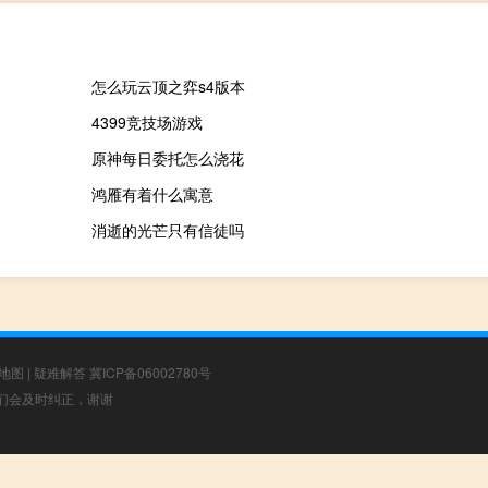
怎么玩云顶之弈s4版本
4399竞技场游戏
原神每日委托怎么浇花
鸿雁有着什么寓意
消逝的光芒只有信徒吗
地图
|
疑难解答
冀ICP备06002780号
，我们会及时纠正，谢谢