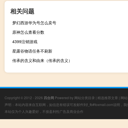
相关问题
梦幻西游华为号怎么卖号
原神怎么查看分数
4399注销游戏
星露谷物语任务不刷新
传承的含义和由来（传承的含义）
Copyright © 2012 - 2026
四合网
Powered by
网站分类目录
|
精选推荐文章
|
网站
声明：本站内容来自互联网，如信息有错误可发邮件到f_fb#foxmail.com说明
本站仅为个人兴趣爱好，不接盈利性广告及商业合作