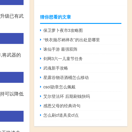
或升级已有武
猜你想看的文章
保卫萝卜夜市3攻略图
“铁衣抛尽衲禅衣”的出处是哪里
诛仙手游 最强双阵
,将武器的
剑网3六一儿童节任务
武魂新手攻略
星露谷物语酒桶怎么移动
csol勋章怎么佩戴
双持可以降低
艾尔登法环 后期刷钱快吗
感恩父母的经典诗句
怎么刷cf道具卖cf点