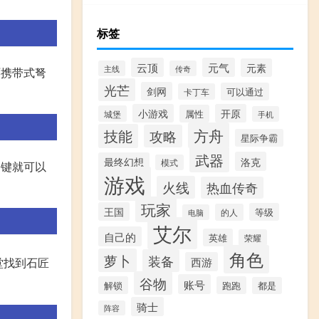
标签
云顶
元气
元素
主线
传奇
环携带式弩
光芒
剑网
可以通过
卡丁车
小游戏
开原
属性
城堡
手机
方舟
技能
攻略
星际争霸
武器
洛克
最终幻想
模式
格键就可以
游戏
火线
热血传奇
玩家
王国
等级
的人
电脑
艾尔
自己的
英雄
荣耀
角色
萝卜
装备
西游
堂找到石匠
谷物
账号
解锁
跑跑
都是
骑士
阵容