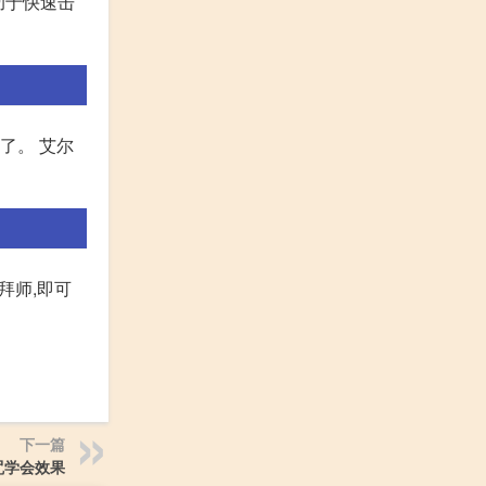
助于快速击
了。 艾尔
拜师,即可
下一篇
咒学会效果