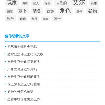
艾尔
玩家
自己的
等级
英雄
的人
电脑
角色
萝卜
谷物
装备
西游
解锁
荣耀
账号
骑士
跑跑
都是
阵容
猜你想看的文章
元气骑士佣兵会死吗
艾尔登法环无主猎犬支线
方舟生存进化初期石头
广西龙母庙过年开吗
方舟生存进化残酷新手
保卫萝卜怎么获得糖果
原神的号怎么被盗
星露谷物语家禽怎么养