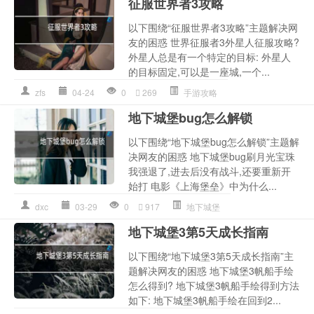
征服世界者3攻略
以下围绕“征服世界者3攻略”主题解决网
友的困惑 世界征服者3外星人征服攻略?
外星人总是有一个特定的目标: 外星人
的目标固定,可以是一座城,一个...
zfs
04-24
0
269
手游攻略
地下城堡bug怎么解锁
以下围绕“地下城堡bug怎么解锁”主题解
决网友的困惑 地下城堡bug刷月光宝珠
我强退了,进去后没有战斗,还要重新开
始打 电影《上海堡垒》中为什么...
dxc
03-29
0
917
地下城堡
地下城堡3第5天成长指南
以下围绕“地下城堡3第5天成长指南”主
题解决网友的困惑 地下城堡3帆船手绘
怎么得到? 地下城堡3帆船手绘得到方法
如下: 地下城堡3帆船手绘在回到2...