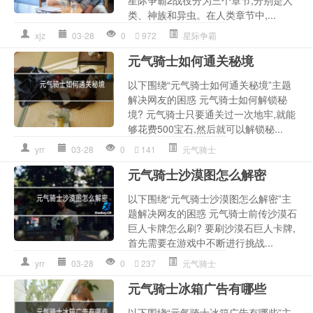
星际争霸2战役分为三个章节,分别是人
类、神族和异虫。在人类章节中,...
xjz
03-28
0
972
星际争霸
元气骑士如何通关秘境
以下围绕“元气骑士如何通关秘境”主题
解决网友的困惑 元气骑士如何解锁秘
境? 元气骑士只要通关过一次地牢,就能
够花费500宝石,然后就可以解锁秘...
yrr
03-28
0
141
元气骑士
元气骑士沙漠图怎么解密
以下围绕“元气骑士沙漠图怎么解密”主
题解决网友的困惑 元气骑士前传沙漠石
巨人卡牌怎么刷? 要刷沙漠石巨人卡牌,
首先需要在游戏中不断进行挑战...
yrr
03-28
0
237
元气骑士
元气骑士冰箱广告有哪些
以下围绕“元气骑士冰箱广告有哪些”主