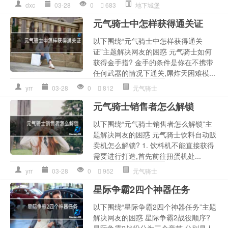
dxc
03-28
0
683
地下城堡
元气骑士中怎样获得通关证
以下围绕“元气骑士中怎样获得通关
证”主题解决网友的困惑 元气骑士如何
获得金手指? 金手的条件是你在不携带
任何武器的情况下通关,屌炸天困难模...
yrr
03-28
0
812
元气骑士
元气骑士销售者怎么解锁
以下围绕“元气骑士销售者怎么解锁”主
题解决网友的困惑 元气骑士饮料自动贩
卖机怎么解锁? 1. 饮料机不能直接获得
需要进行打造,首先前往扭蛋机处...
yrr
03-28
0
952
元气骑士
星际争霸2四个神器任务
以下围绕“星际争霸2四个神器任务”主题
解决网友的困惑 星际争霸2战役顺序?