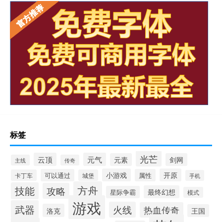
标签
光芒
云顶
元气
元素
剑网
主线
传奇
小游戏
开原
可以通过
属性
卡丁车
城堡
手机
方舟
技能
攻略
最终幻想
星际争霸
模式
游戏
武器
火线
热血传奇
洛克
王国