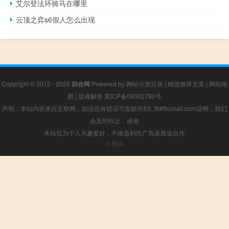
艾尔登法环骑马在哪里
云顶之弈s6假人怎么出现
Copyright © 2012 - 2026
四合网
Powered by
网站分类目录
|
精选推荐文章
|
网站地
图
|
疑难解答
冀ICP备06002780号
声明：本站内容来自互联网，如信息有错误可发邮件到f_fb#foxmail.com说明，我们
会及时纠正，谢谢
本站仅为个人兴趣爱好，不接盈利性广告及商业合作
小男孩