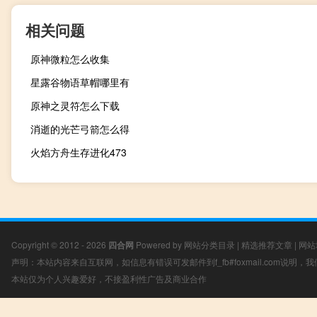
相关问题
原神微粒怎么收集
星露谷物语草帽哪里有
原神之灵符怎么下载
消逝的光芒弓箭怎么得
火焰方舟生存进化473
Copyright © 2012 - 2026
四合网
Powered by
网站分类目录
|
精选推荐文章
|
网站
声明：本站内容来自互联网，如信息有错误可发邮件到f_fb#foxmail.com说明
本站仅为个人兴趣爱好，不接盈利性广告及商业合作