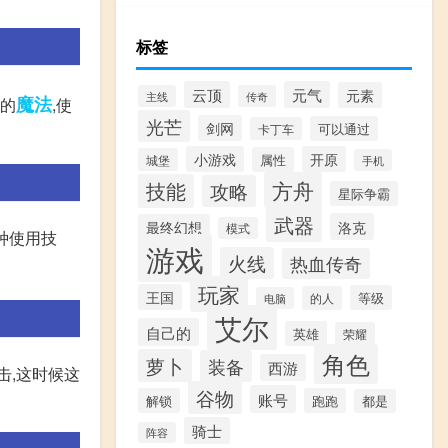
标签
云顶
元气
元素
主线
传奇
魔法
大的
,使
光芒
剑网
可以通过
卡丁车
小游戏
开原
属性
城堡
手机
方舟
技能
攻略
星际争霸
武器
洛克
最终幻想
模式
种使用技
游戏
火线
热血传奇
玩家
王国
等级
的人
电脑
艾尔
自己的
英雄
荣耀
角色
萝卜
装备
西游
击,这时候这
谷物
账号
解锁
跑跑
都是
骑士
阵容