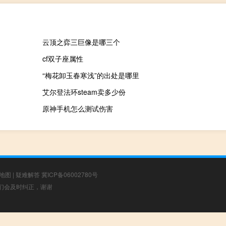
云顶之弈三巨像是哪三个
cf双子座属性
“梅花卸玉春寒浅”的出处是哪里
艾尔登法环steam卖多少份
原神手机怎么测试伤害
地图
|
疑难解答
冀ICP备06002780号
，我们会及时纠正，谢谢