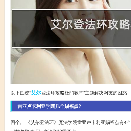
艾尔
以下围绕“
登法环攻略杜鹃教堂”主题解决网友的困惑
雷亚卢卡利亚学院几个赐福点?
四个。 《艾尔登法环》魔法学院雷亚卢卡利亚赐福点有4