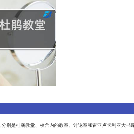
个,分别是杜鹃教堂、校舍内的教室、讨论室和雷亚卢卡利亚大书库