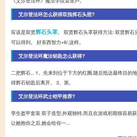
《艾尔登法环》魔法学院雷亚卢。
艾尔登法环怎么获得双指挥石头照?
辉石
头罩
应该是双贤
。 双贤辉石头罩获得方法: 双贤辉
可以得到。 好东西智力+6/,这样。
艾尔登法环魔法钥匙怎么获得?
二把辉石... 1、先来到位于下方的红圈,随后抵达最终目的
得辉石钥匙后离开。 3、第。
艾尔登法环武士铠甲推荐?
孪生盔甲套装 双子造型,外观独特,而且在游戏初期很容易获得
让她抱你之后,她会给你一...