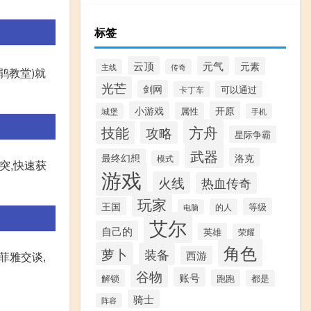
标签
云顶
元气
元素
主线
传奇
鹃教堂)就
光芒
剑网
可以通过
卡丁车
小游戏
开原
属性
城堡
手机
方舟
技能
攻略
星际争霸
武器
洛克
最终幻想
模式
突,快速获
游戏
火线
热血传奇
玩家
王国
等级
的人
电脑
艾尔
自己的
英雄
荣耀
角色
萝卜
装备
西游
菲雅交谈,
谷物
账号
解锁
跑跑
都是
骑士
阵容