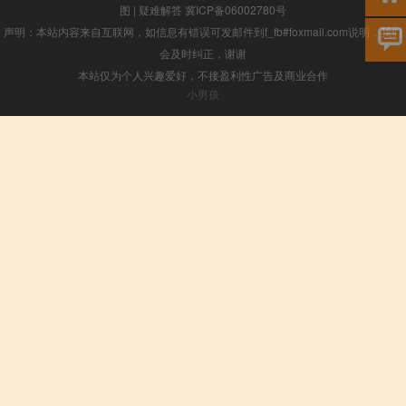
图
|
疑难解答
冀ICP备06002780号
声明：本站内容来自互联网，如信息有错误可发邮件到f_fb#foxmail.com说明，我们
会及时纠正，谢谢
本站仅为个人兴趣爱好，不接盈利性广告及商业合作
小男孩