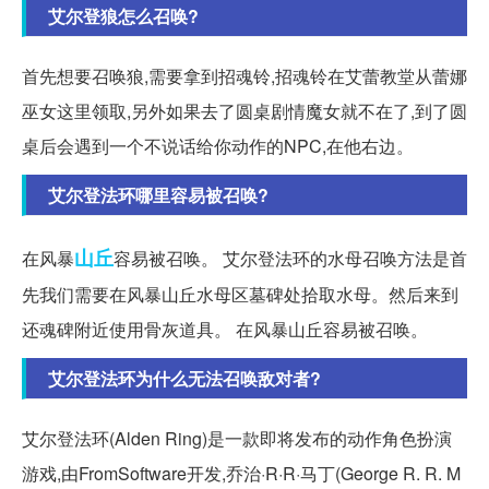
艾尔登狼怎么召唤?
首先想要召唤狼,需要拿到招魂铃,招魂铃在艾蕾教堂从蕾娜
巫女这里领取,另外如果去了圆桌剧情魔女就不在了,到了圆
桌后会遇到一个不说话给你动作的NPC,在他右边。
艾尔登法环哪里容易被召唤?
山丘
在风暴
容易被召唤。 艾尔登法环的水母召唤方法是首
先我们需要在风暴山丘水母区墓碑处拾取水母。然后来到
还魂碑附近使用骨灰道具。 在风暴山丘容易被召唤。
艾尔登法环为什么无法召唤敌对者?
艾尔登法环(Alden Ring)是一款即将发布的动作角色扮演
游戏,由FromSoftware开发,乔治·R·R·马丁(George R. R. M