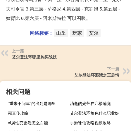
夫司令官 3.第三层 - 萨格尼 4.第四层 - 克罗姆 5.第五层 -
奴背比 6.第六层 - 阿米斯特拉 可以召唤。
网络标签：
山丘
玩家
艾尔
上一篇
艾尔登法环哪里购买战技
下一篇
艾尔登法环亵渎之王剧情
相关问题
“重来不问津”的出处是哪里
消逝的光芒在几楼睡觉
宛真传攻略
艾尔登法环角色什么职业好
cf属性变更卷怎么白嫖
手游诛仙攻略视频攻略