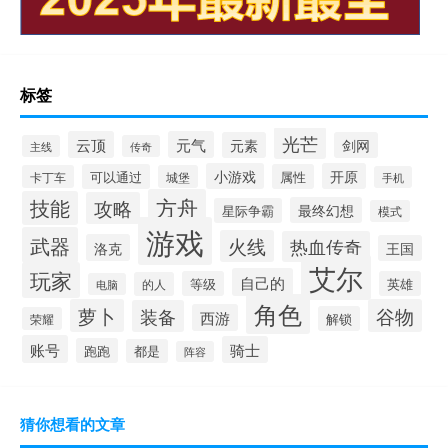
标签
光芒
云顶
元气
元素
剑网
主线
传奇
小游戏
开原
可以通过
属性
卡丁车
城堡
手机
方舟
技能
攻略
最终幻想
星际争霸
模式
游戏
武器
火线
热血传奇
洛克
王国
艾尔
玩家
自己的
等级
英雄
的人
电脑
角色
萝卜
谷物
装备
西游
解锁
荣耀
账号
骑士
跑跑
都是
阵容
猜你想看的文章