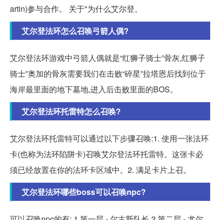
artin)参与合作。 关于"为什么艾尔登。
艾尔登法环怎么召唤弓箭人偶?
艾尔登法环游戏中弓箭人偶就是“红狮子骑士”骨灰,红狮子
骑士”奥加的骨灰需要我们在击败“碎星”拉塔恩后找到位于
海岸最里面的地下墓地,进入后击败里面的BOS。
艾尔登法环托雷特怎么召唤?
艾尔登法环托雷特可以通过以下步骤召唤:1. 使用一张法环
卡(也称为法环陷阱卡)召唤艾尔登法环托雷特。这张卡必
须已经放置在你的法环卡区域中。2. 满足卡片上召。
艾尔登法环哪些boss可以召唤npc?
可以召唤npc的有: 1.第一层 - 尔古斯队长 2.第二层 - 尤尔