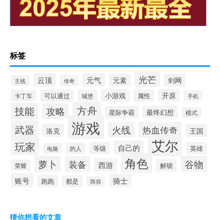
标签
光芒
云顶
元气
元素
剑网
主线
传奇
小游戏
开原
可以通过
属性
卡丁车
城堡
手机
方舟
技能
攻略
最终幻想
星际争霸
模式
游戏
武器
火线
热血传奇
洛克
王国
艾尔
玩家
自己的
等级
英雄
的人
电脑
角色
萝卜
谷物
装备
西游
解锁
荣耀
账号
骑士
跑跑
都是
阵容
猜你想看的文章