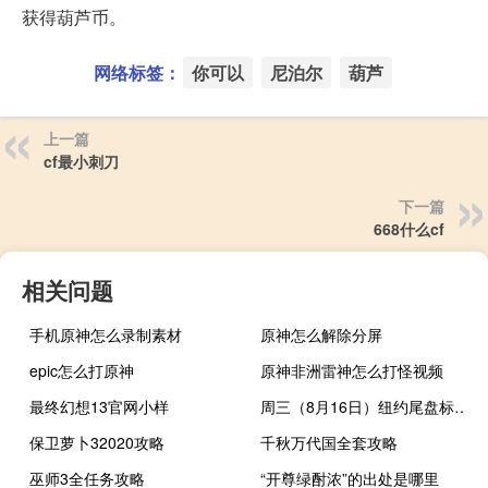
获得葫芦币。
网络标签：
你可以
尼泊尔
葫芦
上一篇
cf最小刺刀
下一篇
668什么cf
相关问题
手机原神怎么录制素材
原神怎么解除分屏
epic怎么打原神
原神非洲雷神怎么打怪视频
最终幻想13官网小样
周三（8月16日）纽约尾盘标普500股指期货最终下跌0.77%道指期货跌0.44%纳斯达克100股指期货跌1.09%
保卫萝卜32020攻略
千秋万代国全套攻略
巫师3全任务攻略
“开尊绿酎浓”的出处是哪里