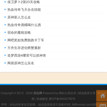
保卫萝卜2第23关攻略
热血传奇飞天合击技能
原神新人怎么走
热血传奇酒桶喝什么酒
宿命的魔镜攻略
网吧奖励免费跑跑卡丁车
方舟生存进化螃蟹溅射
造梦西游4哪里可以抓神兽
网易原神怎么实名
Copyright © 2012 - 2026
四合网
Powered by
网站分类目录
|
精选推荐文章
|
网站地
图
|
疑难解答
冀ICP备06002780号
声明：本站内容来自互联网，如信息有错误可发邮件到f_fb#foxmail.com说明，我们