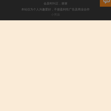
会及时纠正，谢谢
本站仅为个人兴趣爱好，不接盈利性广告及商业合作
小男孩