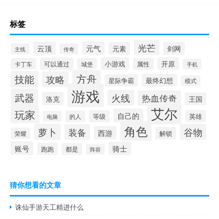
标签
光芒
云顶
元气
元素
剑网
主线
传奇
小游戏
开原
可以通过
属性
卡丁车
城堡
手机
方舟
技能
攻略
最终幻想
星际争霸
模式
游戏
武器
火线
热血传奇
洛克
王国
艾尔
玩家
自己的
等级
英雄
的人
电脑
角色
萝卜
谷物
装备
西游
解锁
荣耀
账号
骑士
跑跑
都是
阵容
猜你想看的文章
诛仙手游天工精进什么