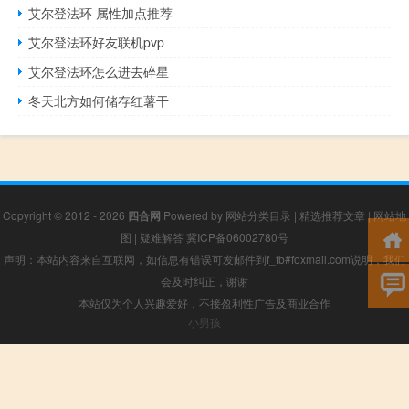
艾尔登法环 属性加点推荐
艾尔登法环好友联机pvp
艾尔登法环怎么进去碎星
冬天北方如何储存红薯干
Copyright © 2012 - 2026
四合网
Powered by
网站分类目录
|
精选推荐文章
|
网站地
图
|
疑难解答
冀ICP备06002780号
声明：本站内容来自互联网，如信息有错误可发邮件到f_fb#foxmail.com说明，我们
会及时纠正，谢谢
本站仅为个人兴趣爱好，不接盈利性广告及商业合作
小男孩