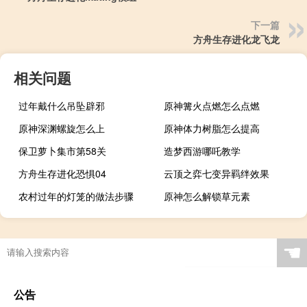
下一篇
方舟生存进化龙飞龙
相关问题
过年戴什么吊坠辟邪
原神篝火点燃怎么点燃
原神深渊螺旋怎么上
原神体力树脂怎么提高
保卫萝卜集市第58关
造梦西游哪吒教学
方舟生存进化恐惧04
云顶之弈七变异羁绊效果
农村过年的灯笼的做法步骤
原神怎么解锁草元素
☚
公告