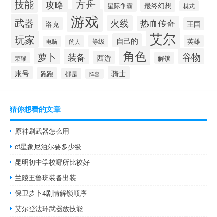
方舟
技能
攻略
最终幻想
星际争霸
模式
游戏
武器
火线
热血传奇
洛克
王国
艾尔
玩家
自己的
等级
英雄
的人
电脑
角色
萝卜
谷物
装备
西游
解锁
荣耀
账号
骑士
跑跑
都是
阵容
猜你想看的文章
原神刷武器怎么用
cf星象尼泊尔要多少级
昆明初中学校哪所比较好
兰陵王鲁班装备出装
保卫萝卜4剧情解锁顺序
艾尔登法环武器放技能