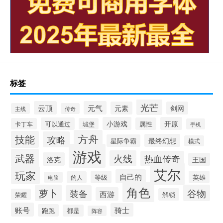
标签
光芒
云顶
元气
元素
剑网
主线
传奇
小游戏
开原
可以通过
属性
卡丁车
城堡
手机
方舟
技能
攻略
最终幻想
星际争霸
模式
游戏
武器
火线
热血传奇
洛克
王国
艾尔
玩家
自己的
等级
英雄
的人
电脑
角色
萝卜
谷物
装备
西游
解锁
荣耀
账号
骑士
跑跑
都是
阵容