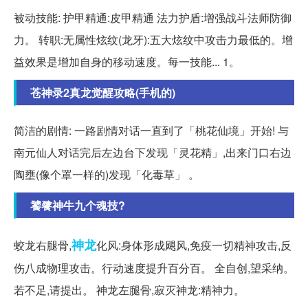
被动技能: 护甲精通:皮甲精通 法力护盾:增强战斗法师防御
力。 转职:无属性炫纹(龙牙):五大炫纹中攻击力最低的。增
益效果是增加自身的移动速度。每一技能... 1。
苍神录2真龙觉醒攻略(手机的)
简洁的剧情: 一路剧情对话一直到了「桃花仙境」开始! 与
南元仙人对话完后左边台下发现「灵花精」,出来门口右边
陶壅(像个罩一样的)发现「化毒草」 。
饕餮神牛九个魂技?
神龙
蛟龙右腿骨,
化风:身体形成飓风,免疫一切精神攻击,反
伤八成物理攻击。行动速度提升百分百。 全自创,望采纳。
若不足,请提出。 神龙左腿骨,寂灭神龙:精神力。