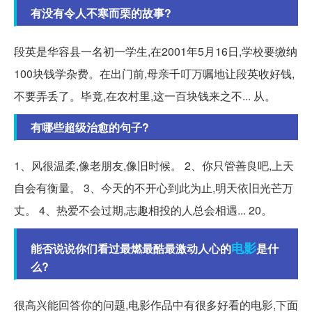
有没有令人不寒而栗的故事?
段英是华容县一名初一学生,在2001年5月16日,学校要缴纳
100块钱学杂费。在出门前,母亲千叮万嘱地让段英收好钱,
不要弄丢了。毕竟,在农村里,这一百块钱来之不... 从。
有哪些超级治愈的句子?
1、风很温柔,像老朋友,像旧时候。 2、你只管善良吧,上天
自会有衡量。 3、今天的不开心到此为止,明天依旧光芒万
丈。 4、热爱不会过期,志趣相投的人总会相遇... 20。
电影
能否说说你们看过最燃最酷最激动人心的
是什
么?
很高兴能回答你的问题,电影作品中有很多好看的电影,下面