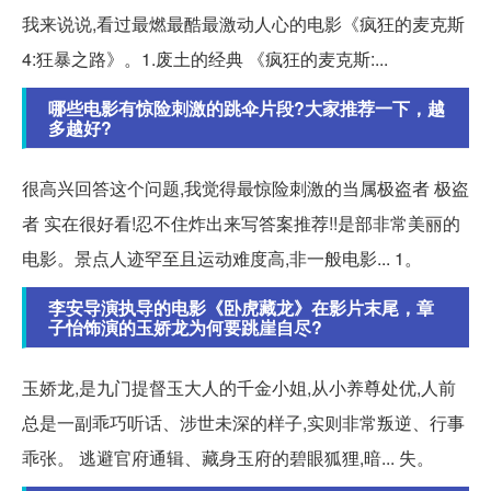
我来说说,看过最燃最酷最激动人心的电影《疯狂的麦克斯
4:狂暴之路》。1.废土的经典 《疯狂的麦克斯:...
哪些电影有惊险刺激的跳伞片段?大家推荐一下，越
多越好?
很高兴回答这个问题,我觉得最惊险刺激的当属极盗者 极盗
者 实在很好看!忍不住炸出来写答案推荐!!是部非常美丽的
电影。景点人迹罕至且运动难度高,非一般电影... 1。
李安导演执导的电影《卧虎藏龙》在影片末尾，章
子怡饰演的玉娇龙为何要跳崖自尽?
玉娇龙,是九门提督玉大人的千金小姐,从小养尊处优,人前
总是一副乖巧听话、涉世未深的样子,实则非常叛逆、行事
乖张。 逃避官府通辑、藏身玉府的碧眼狐狸,暗... 失。