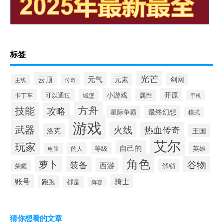
标签
光芒
云顶
元气
元素
剑网
主线
传奇
小游戏
开原
可以通过
属性
卡丁车
城堡
手机
方舟
技能
攻略
最终幻想
星际争霸
模式
游戏
武器
火线
热血传奇
洛克
王国
艾尔
玩家
自己的
等级
英雄
的人
电脑
角色
萝卜
谷物
装备
西游
解锁
荣耀
账号
骑士
跑跑
都是
阵容
猜你想看的文章