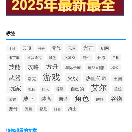
标签
光芒
云顶
元气
元素
剑网
主线
传奇
小游戏
开原
可以通过
属性
卡丁车
城堡
手机
方舟
技能
攻略
最终幻想
星际争霸
模式
游戏
武器
火线
热血传奇
洛克
王国
艾尔
玩家
自己的
等级
英雄
的人
电脑
角色
萝卜
谷物
装备
西游
解锁
荣耀
账号
骑士
跑跑
都是
阵容
猜你想看的文章