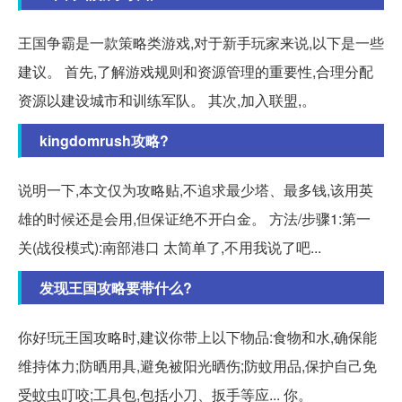
王国争霸是一款策略类游戏,对于新手玩家来说,以下是一些
建议。 首先,了解游戏规则和资源管理的重要性,合理分配
资源以建设城市和训练军队。 其次,加入联盟,。
kingdomrush攻略?
说明一下,本文仅为攻略贴,不追求最少塔、最多钱,该用英
雄的时候还是会用,但保证绝不开白金。 方法/步骤1:第一
关(战役模式):南部港口 太简单了,不用我说了吧...
发现王国攻略要带什么?
你好!玩王国攻略时,建议你带上以下物品:食物和水,确保能
维持体力;防晒用具,避免被阳光晒伤;防蚊用品,保护自己免
受蚊虫叮咬;工具包,包括小刀、扳手等应... 你。