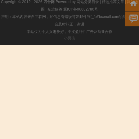
Copyright © 2012 - 2026
四合网
Powered by
网站分类目录
|
精选推荐文章
|
网站地
图
|
疑难解答
冀ICP备06002780号
声明：本站内容来自互联网，如信息有错误可发邮件到f_fb#foxmail.com说明，我们
会及时纠正，谢谢
本站仅为个人兴趣爱好，不接盈利性广告及商业合作
小男孩