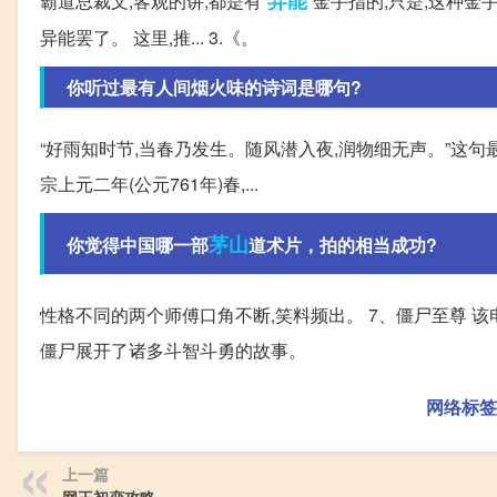
异能
霸道总裁文,客观的讲,都是有“
”金手指的,只是,这种
异能罢了。 这里,推... 3.《。
你听过最有人间烟火味的诗词是哪句?
“好雨知时节,当春乃发生。随风潜入夜,润物细无声。”这
宗上元二年(公元761年)春,...
茅山
你觉得中国哪一部
道术片，拍的相当成功?
性格不同的两个师傅口角不断,笑料频出。 7、僵尸至尊 
僵尸展开了诸多斗智斗勇的故事。
网络标签
上一篇