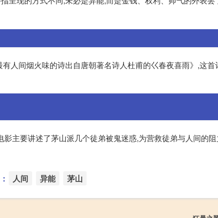
金手指呈现的方式不同,未必是异能,而是金钱、权利、帅气的外表罢
句最有人间烟火味的诗出自唐朝著名诗人杜甫的巜春夜喜雨》,这首
该电影主要讲述了茅山派几个徒弟被鬼迷惑,为营救徒弟与人间的
：
人间
异能
茅山