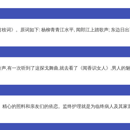
枝词》。原词如下: 杨柳青青江水平, 闻郎江上踏歌声; 东边日出
是我的手机铃声,有一次听到了这探戈舞曲,就去看了《闻香识女人》,男人的
、精心的照料和亲友们的依恋。监终护理就是为临终病人及其家