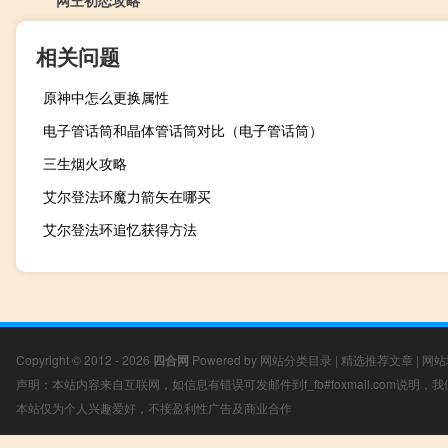
网王初恋攻略
相关问题
原神中怎么更换属性
电子管话筒和晶体管话筒对比（电子管话筒）
三生烟火攻略
艾尔登法环魔力箭矢在哪买
艾尔登法环追忆获得方法
Copyright © 2012 - 2026
四合网
Powered by
网站分类目录
|
精选推荐文章
|
网站
声明：本站内容来自互联网，如信息有错误可发邮件到f_fb#foxmail.com说明
本站仅为个人兴趣爱好，不接盈利性广告及商业合作