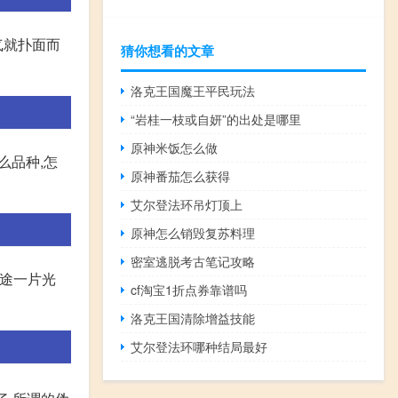
气就扑面而
猜你想看的文章
洛克王国魔王平民玩法
“岩桂一枝或自妍”的出处是哪里
原神米饭怎么做
么品种,怎
原神番茄怎么获得
艾尔登法环吊灯顶上
原神怎么销毁复苏料理
密室逃脱考古笔记攻略
前途一片光
cf淘宝1折点券靠谱吗
洛克王国清除增益技能
艾尔登法环哪种结局最好