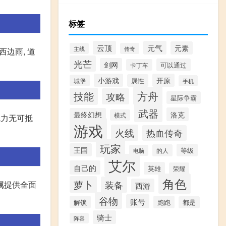
标签
云顶
元气
元素
主线
传奇
西边雨, 道
光芒
剑网
可以通过
卡丁车
小游戏
开原
属性
城堡
手机
方舟
技能
攻略
星际争霸
武器
洛克
最终幻想
模式
魅力无可抵
游戏
火线
热血传奇
玩家
王国
等级
的人
电脑
艾尔
自己的
英雄
荣耀
角色
萝卜
装备
属提供全面
西游
谷物
账号
解锁
跑跑
都是
骑士
阵容