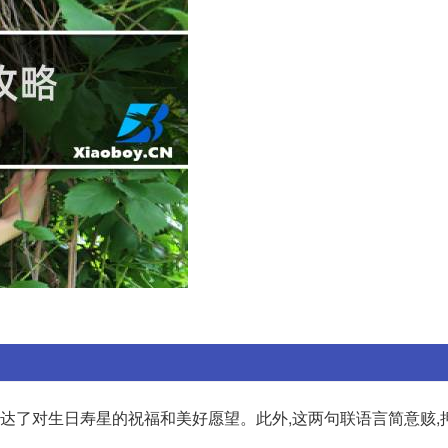
表达了对生日寿星的祝福和美好愿望。此外,这两句联语言简意赅,