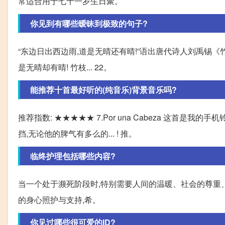
常适合用于七十一岁生日聚。
你见到有哪些暧昧到极致的句子?
“东边日出西边雨,道是无晴还有晴!”语出唐代诗人刘禹锡《竹
是无晴却有晴! 竹枝... 22。
能推荐十首最好听的(纯音乐)背景音乐吗?
推荐指数: ★★★★★ 7.Por una Cabeza 这首
挡,无论他的脾气有多么的... ! 推。
临终护理包括哪些内容?
当一个处于濒死阶段时,特别需要人间的温暖、社会的尊重
的身心照护与支持,希。
你见过哪些很可爱的ID?