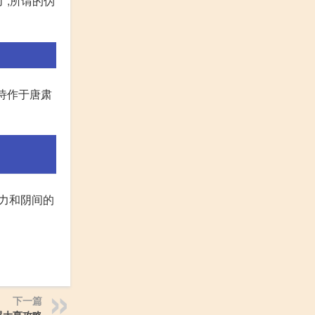
了,所谓的伪
诗作于唐肃
阻力和阴间的
下一篇