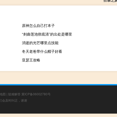
狂暴之
原神怎么自己打本子
“剡曲莲池彻底清”的出处是哪里
消逝的光芒哪里点技能
冬天老爸带什么帽子好看
亚瑟王攻略
地图
|
疑难解答
冀ICP备06002780号
，我们会及时纠正，谢谢