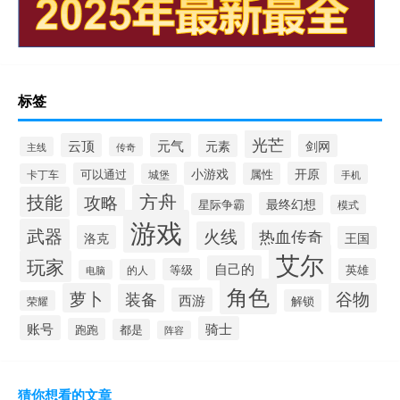
标签
光芒
云顶
元气
元素
剑网
主线
传奇
小游戏
开原
可以通过
属性
卡丁车
城堡
手机
方舟
技能
攻略
最终幻想
星际争霸
模式
游戏
武器
火线
热血传奇
洛克
王国
艾尔
玩家
自己的
等级
英雄
的人
电脑
角色
萝卜
谷物
装备
西游
解锁
荣耀
账号
骑士
跑跑
都是
阵容
猜你想看的文章