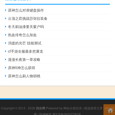
原神怎么对准键盘操作
云顶之弈挑战莎弥拉装备
冬天刷油漆要关窗户吗
热血传奇怎么加血
消逝的光芒 技能测试
cf手游全服最多把屠龙
漫漫长夜第一章攻略
原神5神怎么获得
原神怎么刷人物胡桃
Copyright © 2012 - 2026
四合网
Powered by
网站分类目录
|
精选推荐文章
|
网站地
图
|
疑难解答
冀ICP备06002780号