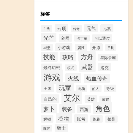
标签
云顶
元气
元素
主线
传奇
光芒
剑网
可以通过
卡丁车
小游戏
开原
属性
城堡
手机
方舟
技能
攻略
星际争霸
武器
洛克
最终幻想
模式
游戏
火线
热血传奇
玩家
王国
等级
的人
电脑
艾尔
自己的
英雄
荣耀
角色
萝卜
装备
西游
谷物
账号
解锁
跑跑
都是
骑士
阵容