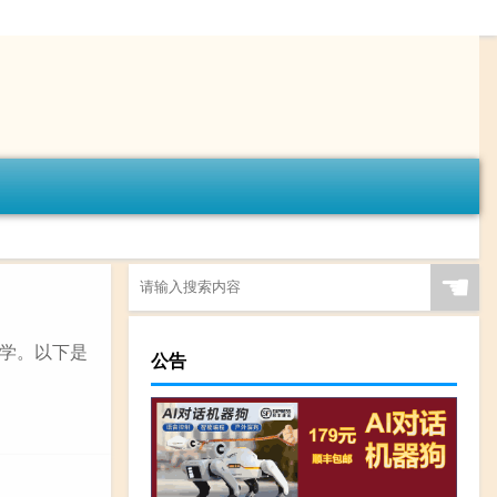
☚
学。以下是
公告