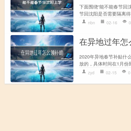
下面围绕“能不能春节回
节回沈阳是否需要隔离得
nbn
02-16
0
在异地过年怎
2020年异地春节补贴什
放的，具体时间在1月份到
zyd
02-15
0