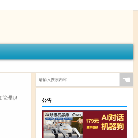
☚
任管理职
公告