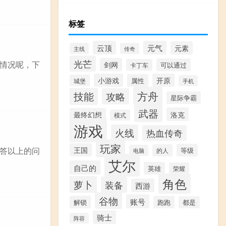
标签
云顶
元气
元素
主线
传奇
光芒
么情况呢，下
剑网
可以通过
卡丁车
小游戏
开原
属性
城堡
手机
方舟
技能
攻略
星际争霸
武器
洛克
最终幻想
模式
游戏
火线
热血传奇
玩家
王国
答以上的问
等级
的人
电脑
艾尔
自己的
英雄
荣耀
角色
萝卜
装备
西游
谷物
账号
解锁
跑跑
都是
骑士
阵容