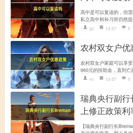
高中是可以复读的，但需
私立高中和补习班仍然提供复
gz
12-27
0
农村双女户优
农村双女户家庭可以享受以
960元的扶助金，直到亡
nc
12-27
0
瑞典央行副行
上修正政策利
【瑞典央行副行长Brem