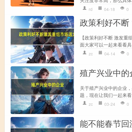
关注度非常高，那么具体
rd
04-18
0
政策利好不断
【政策利好不断 激发重
面大家可以一起来看看具体
zc
04-14
0
殖产兴业中的
关于殖产兴业中的企业，
题，现在让我们一起来看看
zc
03-24
0
能不能春节回