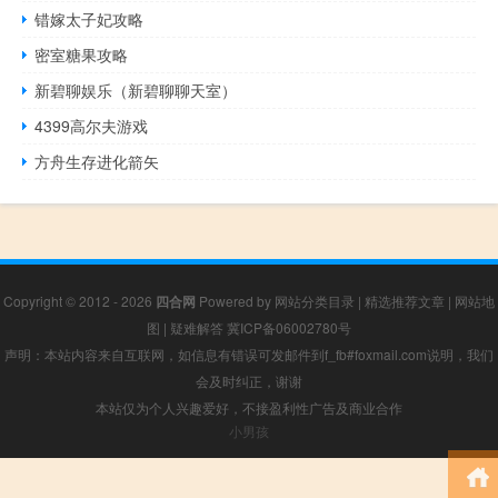
错嫁太子妃攻略
密室糖果攻略
新碧聊娱乐（新碧聊聊天室）
4399高尔夫游戏
方舟生存进化箭矢
Copyright © 2012 - 2026
四合网
Powered by
网站分类目录
|
精选推荐文章
|
网站地
图
|
疑难解答
冀ICP备06002780号
声明：本站内容来自互联网，如信息有错误可发邮件到f_fb#foxmail.com说明，我们
会及时纠正，谢谢
本站仅为个人兴趣爱好，不接盈利性广告及商业合作
小男孩