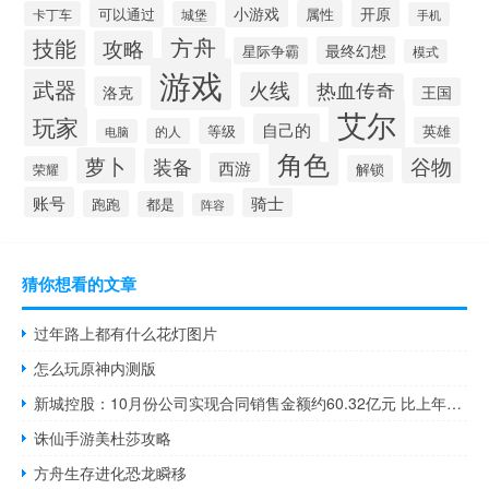
小游戏
开原
可以通过
属性
卡丁车
城堡
手机
方舟
技能
攻略
最终幻想
星际争霸
模式
游戏
武器
火线
热血传奇
洛克
王国
艾尔
玩家
自己的
等级
英雄
的人
电脑
角色
萝卜
谷物
装备
西游
解锁
荣耀
账号
骑士
跑跑
都是
阵容
猜你想看的文章
过年路上都有什么花灯图片
怎么玩原神内测版
新城控股：10月份公司实现合同销售金额约60.32亿元 比上年同期下降33.53%
诛仙手游美杜莎攻略
方舟生存进化恐龙瞬移