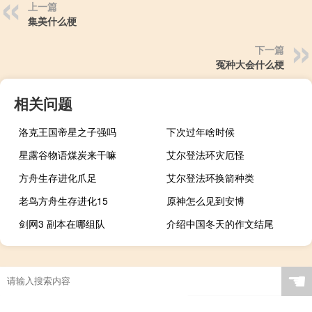
上一篇
集美什么梗
下一篇
冤种大会什么梗
相关问题
洛克王国帝星之子强吗
下次过年啥时候
星露谷物语煤炭来干嘛
艾尔登法环灾厄怪
方舟生存进化爪足
艾尔登法环换箭种类
老鸟方舟生存进化15
原神怎么见到安博
剑网3 副本在哪组队
介绍中国冬天的作文结尾
☚