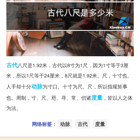
古代
八尺是1.92米，古代以8寸为1尺，因为1寸等于3厘
米，所以1尺等于24厘米，8尺就是1.92米。尺，十寸也。
动脉
人手却十分
为寸口。十寸为尺。尺，所以指规矩事
度量
也。周制，寸、尺、咫、寻、常、仞诸
，皆以人之体
为法。
网络标签：
动脉
古代
度量