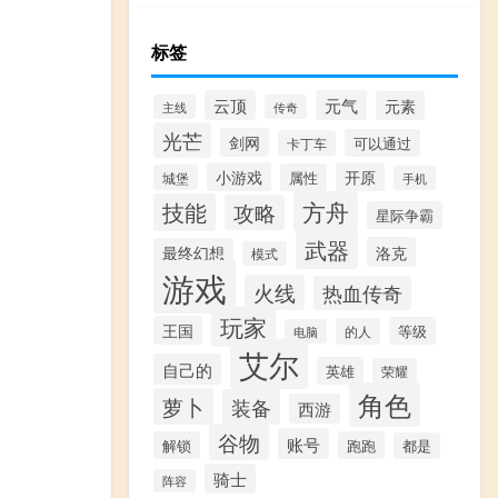
标签
云顶
元气
元素
主线
传奇
光芒
剑网
可以通过
卡丁车
小游戏
开原
属性
城堡
手机
方舟
技能
攻略
星际争霸
武器
洛克
最终幻想
模式
游戏
火线
热血传奇
玩家
王国
等级
的人
电脑
艾尔
自己的
英雄
荣耀
角色
萝卜
装备
西游
谷物
账号
解锁
跑跑
都是
骑士
阵容