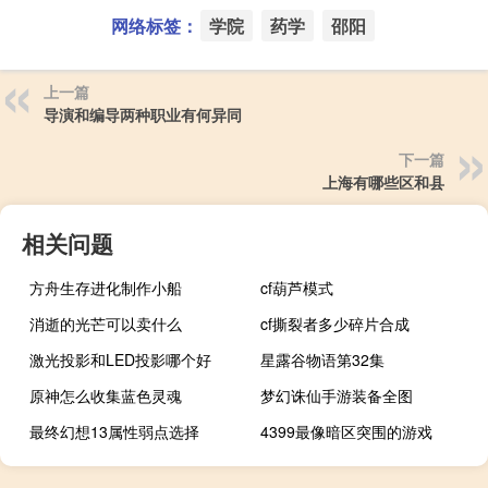
网络标签：
学院
药学
邵阳
上一篇
导演和编导两种职业有何异同
下一篇
上海有哪些区和县
相关问题
方舟生存进化制作小船
cf葫芦模式
消逝的光芒可以卖什么
cf撕裂者多少碎片合成
激光投影和LED投影哪个好
星露谷物语第32集
原神怎么收集蓝色灵魂
梦幻诛仙手游装备全图
最终幻想13属性弱点选择
4399最像暗区突围的游戏