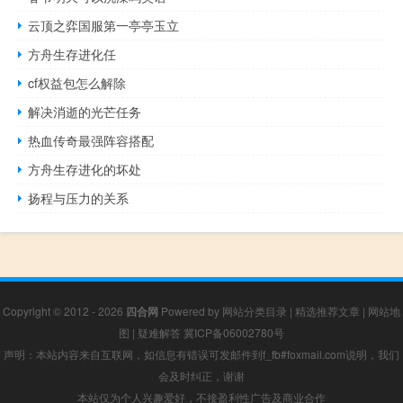
云顶之弈国服第一亭亭玉立
方舟生存进化任
cf权益包怎么解除
解决消逝的光芒任务
热血传奇最强阵容搭配
方舟生存进化的坏处
扬程与压力的关系
Copyright © 2012 - 2026
四合网
Powered by
网站分类目录
|
精选推荐文章
|
网站地
图
|
疑难解答
冀ICP备06002780号
声明：本站内容来自互联网，如信息有错误可发邮件到f_fb#foxmail.com说明，我们
会及时纠正，谢谢
本站仅为个人兴趣爱好，不接盈利性广告及商业合作