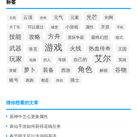
标签
光芒
云顶
元气
元素
剑网
主线
传奇
小游戏
开原
可以通过
属性
卡丁车
城堡
手机
方舟
技能
攻略
最终幻想
星际争霸
模式
游戏
武器
火线
热血传奇
洛克
王国
艾尔
玩家
自己的
等级
英雄
的人
电脑
角色
萝卜
谷物
装备
西游
解锁
荣耀
账号
骑士
跑跑
都是
阵容
猜你想看的文章
原神中怎么更换属性
诛仙手游如何获得花钱任务
春节明天可以洗澡吗英语