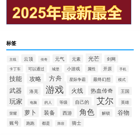
标签
光芒
云顶
元气
元素
剑网
主线
传奇
小游戏
开原
可以通过
属性
卡丁车
城堡
手机
方舟
技能
攻略
最终幻想
星际争霸
模式
游戏
武器
火线
热血传奇
洛克
王国
艾尔
玩家
自己的
等级
英雄
的人
电脑
角色
萝卜
谷物
装备
西游
解锁
荣耀
账号
骑士
跑跑
都是
阵容