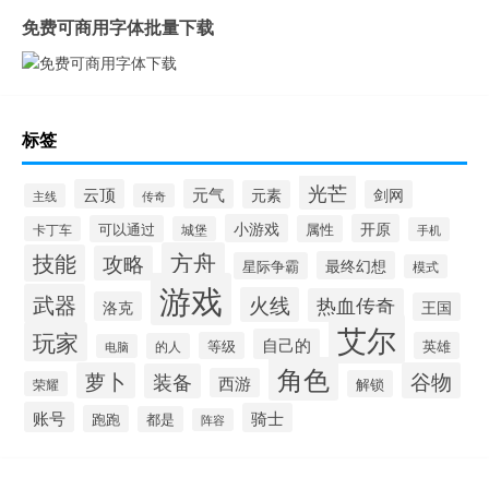
免费可商用字体批量下载
标签
光芒
云顶
元气
元素
剑网
主线
传奇
小游戏
开原
可以通过
属性
卡丁车
城堡
手机
方舟
技能
攻略
最终幻想
星际争霸
模式
游戏
武器
火线
热血传奇
洛克
王国
艾尔
玩家
自己的
等级
英雄
的人
电脑
角色
萝卜
谷物
装备
西游
解锁
荣耀
账号
骑士
跑跑
都是
阵容