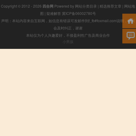
Copyright © 2012 - 2026
四合网
Powered by
网站分类目录
|
精选推荐文章
|
网站地
图
|
疑难解答
冀ICP备06002780号
声明：本站内容来自互联网，如信息有错误可发邮件到f_fb#foxmail.com说明，我们
会及时纠正，谢谢
本站仅为个人兴趣爱好，不接盈利性广告及商业合作
小男孩