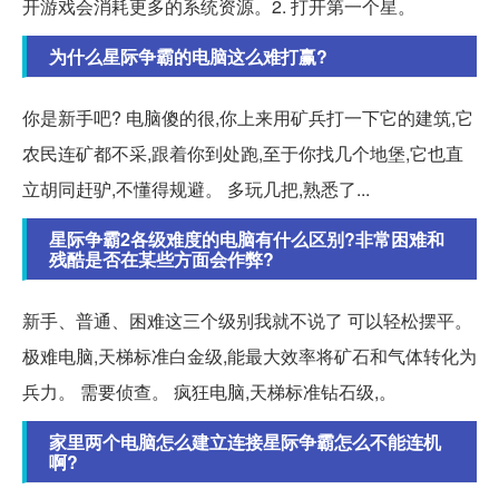
开游戏会消耗更多的系统资源。2. 打开第一个星。
为什么星际争霸的电脑这么难打赢?
你是新手吧? 电脑傻的很,你上来用矿兵打一下它的建筑,它
农民连矿都不采,跟着你到处跑,至于你找几个地堡,它也直
立胡同赶驴,不懂得规避。 多玩几把,熟悉了...
星际争霸2各级难度的电脑有什么区别?非常困难和
残酷是否在某些方面会作弊?
新手、普通、困难这三个级别我就不说了 可以轻松摆平。
极难电脑,天梯标准白金级,能最大效率将矿石和气体转化为
兵力。 需要侦查。 疯狂电脑,天梯标准钻石级,。
家里两个电脑怎么建立连接星际争霸怎么不能连机
啊?