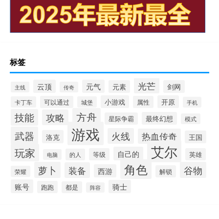
标签
光芒
云顶
元气
元素
剑网
主线
传奇
小游戏
开原
可以通过
属性
卡丁车
城堡
手机
方舟
技能
攻略
最终幻想
星际争霸
模式
游戏
武器
火线
热血传奇
洛克
王国
艾尔
玩家
自己的
等级
英雄
的人
电脑
角色
萝卜
谷物
装备
西游
解锁
荣耀
账号
骑士
跑跑
都是
阵容