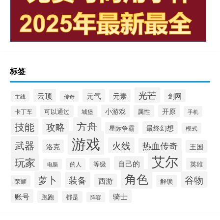
标签
光芒
云顶
元气
元素
剑网
主线
传奇
小游戏
开原
可以通过
属性
卡丁车
城堡
手机
方舟
技能
攻略
最终幻想
星际争霸
模式
游戏
武器
火线
热血传奇
洛克
王国
艾尔
玩家
自己的
等级
英雄
的人
电脑
角色
萝卜
谷物
装备
西游
解锁
荣耀
账号
骑士
跑跑
都是
阵容