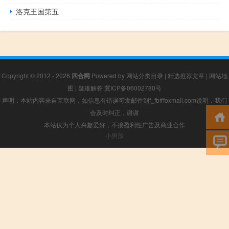
洛克王国第五
Copyright © 2012 - 2026
四合网
Powered by
网站分类目录
|
精选推荐文章
|
网站地
图
|
疑难解答
冀ICP备06002780号
声明：本站内容来自互联网，如信息有错误可发邮件到f_fb#foxmail.com说明，我们
会及时纠正，谢谢
本站仅为个人兴趣爱好，不接盈利性广告及商业合作
小男孩