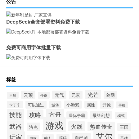
公告
DeepSeek全套部署资料免费下载
免费可商用字体批量下载
标签
光芒
云顶
元气
元素
剑网
主线
传奇
小游戏
开原
可以通过
属性
卡丁车
城堡
手机
方舟
技能
攻略
最终幻想
星际争霸
模式
游戏
武器
火线
热血传奇
洛克
王国
艾尔
玩家
自己的
等级
英雄
的人
电脑