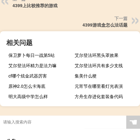
4399上比较推荐的游戏
下一篇
4399游戏盒怎么法话题
相关问题
保卫萝卜每日一战第5站
艾尔登法环黑头罩效果
艾尔登法环精力是法力嘛
艾尔登法环共有多少支线
cf哪个炫金武器厉害
集美什么梗
原神2.0怎么卡海底
元宵节在哪里看灯光表演
明大高级中学怎么样
方舟生存进化套装备代码
☚