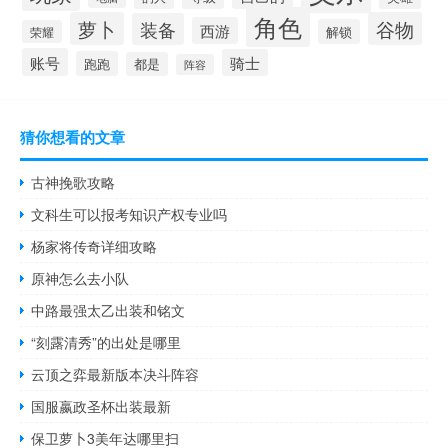
角色
萝卜
谷物
装备
西游
解锁
荣耀
账号
骑士
跑跑
都是
阵容
猜你想看的文章
古神挽歌攻略
文科生可以报考知识产权专业吗
杨家将传奇详细攻略
原神怎么去小队
中路最强太乙出装和铭文
“刻露清秀”的出处是哪里
云顶之弈最新版本决斗阵容
国服嬴政圣杯出装最新
保卫萝卜3美年达哪里扫