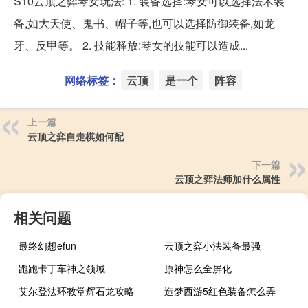
S10云顶之弈琴女玩法: 1. 装备选择:琴女可以选择法术装
备,如大天使、鬼书、帽子等,也可以选择防御装备,如龙
牙、反甲等。 2. 技能释放:琴女的技能可以造成...
网络标签：
云顶
是一个
阵容
上一篇
云顶之弈自走棋如何配
下一篇
云顶之弈法师加什么属性
相关问题
最终幻想efun
云顶之弈小法装备最强
跑跑卡丁车神之领域
原神怎么全屏化
艾尔登法环教堂辉石龙攻略
造梦西游5红色装备怎么弄