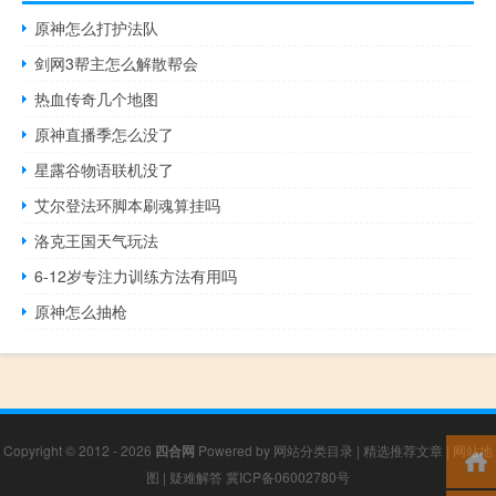
原神怎么打护法队
剑网3帮主怎么解散帮会
热血传奇几个地图
原神直播季怎么没了
星露谷物语联机没了
艾尔登法环脚本刷魂算挂吗
洛克王国天气玩法
6-12岁专注力训练方法有用吗
原神怎么抽枪
Copyright © 2012 - 2026
四合网
Powered by
网站分类目录
|
精选推荐文章
|
网站地
图
|
疑难解答
冀ICP备06002780号