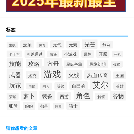
标签
光芒
云顶
元气
元素
剑网
主线
传奇
小游戏
开原
可以通过
属性
卡丁车
城堡
手机
方舟
技能
攻略
最终幻想
星际争霸
模式
游戏
武器
火线
热血传奇
洛克
王国
艾尔
玩家
自己的
等级
英雄
的人
电脑
角色
萝卜
谷物
装备
西游
解锁
荣耀
账号
骑士
跑跑
都是
阵容
猜你想看的文章