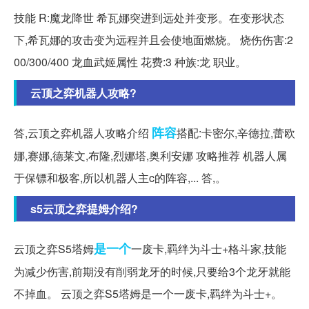
技能 R:魔龙降世 希瓦娜突进到远处并变形。在变形状态
下,希瓦娜的攻击变为远程并且会使地面燃烧。 烧伤伤害:2
00/300/400 龙血武姬属性 花费:3 种族:龙 职业。
云顶之弈机器人攻略?
阵容
答,云顶之弈机器人攻略介绍
搭配:卡密尔,辛德拉,蕾欧
娜,赛娜,德莱文,布隆,烈娜塔,奥利安娜 攻略推荐 机器人属
于保镖和极客,所以机器人主c的阵容,... 答,。
s5云顶之弈提姆介绍?
是一个
云顶之弈S5塔姆
一废卡,羁绊为斗士+格斗家,技能
为减少伤害,前期没有削弱龙牙的时候,只要给3个龙牙就能
不掉血。 云顶之弈S5塔姆是一个一废卡,羁绊为斗士+。