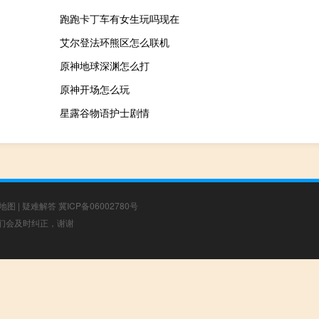
跑跑卡丁车有女生玩吗现在
艾尔登法环熊区怎么联机
原神地球深渊怎么打
原神开场怎么玩
星露谷物语护士剧情
地图
|
疑难解答
冀ICP备06002780号
，我们会及时纠正，谢谢