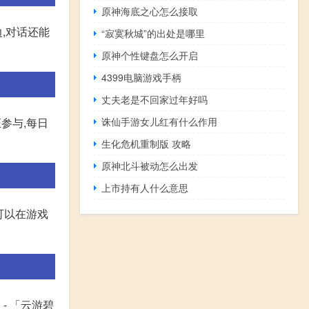
原神海底之心怎么接取
边,对话还能
“寂寞秋城”的出处是哪里
原神个性键盘怎么开启
4399电脑游戏手柄
丈夫老是不回家过年好吗
诛仙手游女儿红有什么作用
参与,每日
生化危机重制版 攻略
原神北斗被动怎么出发
上市持有人什么意思
可以在游戏
 - 「云游碧