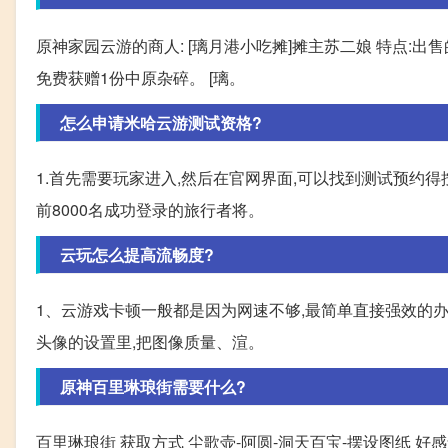
原神家园云游的商人: [璃月港小吃摊]摊主苏二娘 特点:
免费获赠1份中原杂碎。 [璃。
怎么申请米哈云游测试资格?
1.首先需要玩家进入,然后在官网界面,可以找到测试预约得
前8000名成功登录的旅行者将。
云玩怎么提高流畅度?
1、云游戏卡顿一般都是因为网速不够,最简单直接强效的办
头像的设置里,把图像质量、渲。
原神百里琳琅街需要什么?
百里琳琅街 获取方式 尘歌壶-阿圆-洞天百宝-摆设图纸 好感角色 - 凝