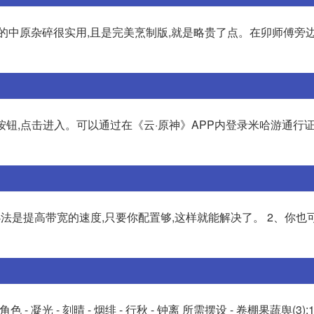
出售的中原杂碎很实用,且是完美烹制版,就是略贵了点。在卯师傅旁
按钮,点击进入。可以通过在《云·原神》APP内登录米哈游通行证
法是提高带宽的速度,只要你配置够,这样就能解决了。 2、你也
光 - 刻晴 - 烟绯 - 行秋 - 钟离 所需摆设 - 卷棚果蔬舆(3):1