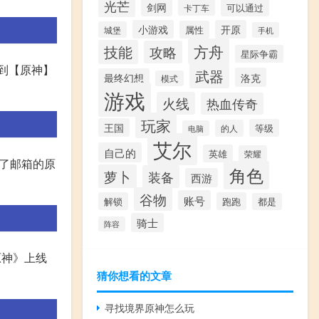
光芒
剑网
可以通过
卡丁车
小游戏
开原
属性
城堡
手机
方舟
技能
攻略
星际争霸
找到【原神】
武器
洛克
最终幻想
模式
游戏
火线
热血传奇
玩家
王国
等级
的人
电脑
艾尔
自己的
英雄
荣耀
定了邮箱的原
角色
萝卜
装备
西游
谷物
账号
解锁
跑跑
都是
骑士
阵容
原神》上线
猜你想看的文章
寻找境界原神怎么玩