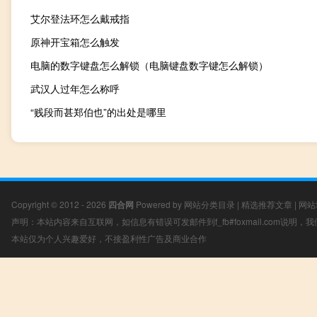
艾尔登法环怎么戴戒指
原神开宝箱怎么触发
电脑的数字键盘怎么解锁（电脑键盘数字键怎么解锁）
武汉人过年怎么称呼
“贱段而甚郑伯也”的出处是哪里
Copyright © 2012 - 2026
四合网
Powered by
网站分类目录
|
精选推荐文章
|
网站
声明：本站内容来自互联网，如信息有错误可发邮件到f_fb#foxmail.com说明
本站仅为个人兴趣爱好，不接盈利性广告及商业合作