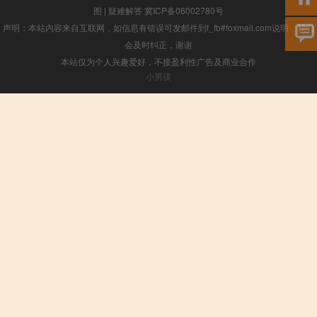
图
|
疑难解答
冀ICP备06002780号
声明：本站内容来自互联网，如信息有错误可发邮件到f_fb#foxmail.com说明，我们
会及时纠正，谢谢
本站仅为个人兴趣爱好，不接盈利性广告及商业合作
小男孩