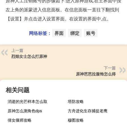
原神人工注销账号的步骤如下:进入原神游戏,在主界面中按
左上角的派蒙进入信息面板。在信息面板一直往下翻找到
【设置】并点击进入设置界面。在设置的界面中,点。
网络标签：
界面
绑定
账号
上一篇
烈焰女士怎么打原神
下一篇
原神芭芭拉服饰怎么得
相关问题
消逝的光芒样本怎么取
塔防攻略
原神怎么测角色dps
方舟进化生存捕捉老鹰
倩女偃师攻略
穆图攻略