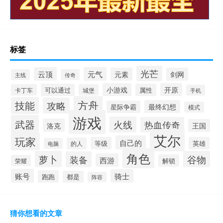
标签
光芒
云顶
元气
元素
剑网
主线
传奇
小游戏
开原
可以通过
属性
卡丁车
城堡
手机
方舟
技能
攻略
最终幻想
星际争霸
模式
游戏
武器
火线
热血传奇
洛克
王国
艾尔
玩家
自己的
等级
英雄
的人
电脑
角色
萝卜
谷物
装备
西游
解锁
荣耀
账号
骑士
跑跑
都是
阵容
猜你想看的文章