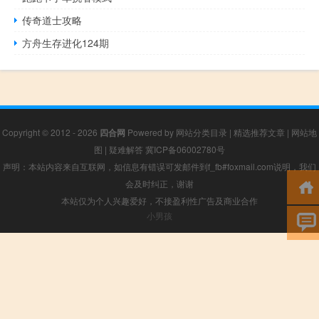
传奇道士攻略
方舟生存进化124期
Copyright © 2012 - 2026
四合网
Powered by
网站分类目录
|
精选推荐文章
|
网站地
图
|
疑难解答
冀ICP备06002780号
声明：本站内容来自互联网，如信息有错误可发邮件到f_fb#foxmail.com说明，我们
会及时纠正，谢谢
本站仅为个人兴趣爱好，不接盈利性广告及商业合作
小男孩