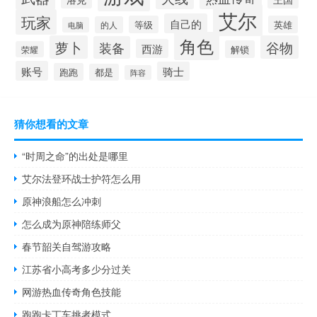
艾尔
玩家
自己的
等级
英雄
的人
电脑
角色
萝卜
谷物
装备
西游
解锁
荣耀
账号
骑士
跑跑
都是
阵容
猜你想看的文章
“时周之命”的出处是哪里
艾尔法登环战士护符怎么用
原神浪船怎么冲刺
怎么成为原神陪练师父
春节韶关自驾游攻略
江苏省小高考多少分过关
网游热血传奇角色技能
跑跑卡丁车挑者模式