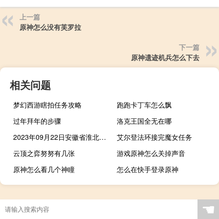
上一篇
原神怎么没有芙罗拉
下一篇
原神遗迹机兵怎么下去
相关问题
梦幻西游瞎拍任务攻略
跑跑卡丁车怎么飘
过年拜年的步骤
洛克王国全无在哪
2023年09月22日安徽省淮北市疫情大数据-今日/今天疫情全网搜索最新实时消息动态情况通知播报
艾尔登法环接完魔女任务
云顶之弈努努有几张
游戏原神怎么关掉声音
原神怎么看几个神瞳
怎么在快手登录原神
☚