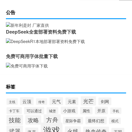
公告
DeepSeek全套部署资料免费下载
免费可商用字体批量下载
标签
光芒
云顶
元气
元素
剑网
主线
传奇
小游戏
开原
可以通过
属性
卡丁车
城堡
手机
方舟
技能
攻略
最终幻想
星际争霸
模式
游戏
武器
火线
热血传奇
洛克
王国