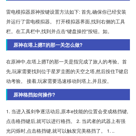
雷电模拟器原神按键设置方法如下: 首先,确保你已经安装
并运行了雷电模拟器。 打开模拟器界面,找到右侧的工具
栏。在工具栏中,找到并点击“键盘操控”按钮。如。
原神在塔上摁T的那一关怎么做?
在原神中,在塔上摁T的那一关是指完成了旅人的考验。首
先,玩家需要找到位于星罗圭图的天空之塔,然后按住T键启
动考验。 接着,玩家需要迅速移动到塔上,并且按。
原神格挡如何操作?
1. 当进入孤剑争逐活动后,原本e技能的位置会变成格挡键,
点击格挡键后,就可以进行格挡。 2. 当武者的武器上有强
光闪烁时,点击格挡键,就可以触发完美格挡了。 1. ..