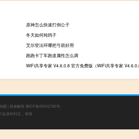
原神怎么快速打倒公子
冬天如何炖鸽子
艾尔登法环哪把弓箭好用
跑跑卡丁车跑道属性怎么调
地图
|
疑难解答
冀ICP备06002780号
，我们会及时纠正，谢谢