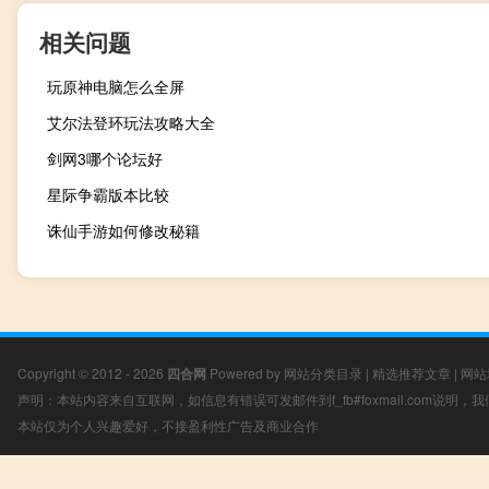
相关问题
玩原神电脑怎么全屏
艾尔法登环玩法攻略大全
剑网3哪个论坛好
星际争霸版本比较
诛仙手游如何修改秘籍
Copyright © 2012 - 2026
四合网
Powered by
网站分类目录
|
精选推荐文章
|
网站
声明：本站内容来自互联网，如信息有错误可发邮件到f_fb#foxmail.com说明
本站仅为个人兴趣爱好，不接盈利性广告及商业合作