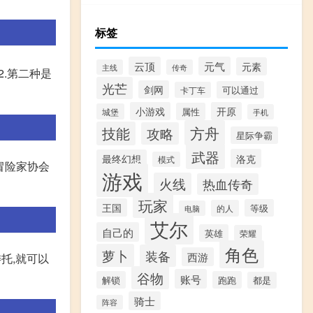
标签
云顶
元气
元素
主线
传奇
2.第二种是
光芒
剑网
可以通过
卡丁车
小游戏
开原
属性
城堡
手机
方舟
技能
攻略
星际争霸
武器
洛克
最终幻想
模式
上冒险家协会
游戏
火线
热血传奇
玩家
王国
等级
的人
电脑
艾尔
自己的
英雄
荣耀
角色
萝卜
装备
西游
托,就可以
谷物
账号
解锁
跑跑
都是
骑士
阵容