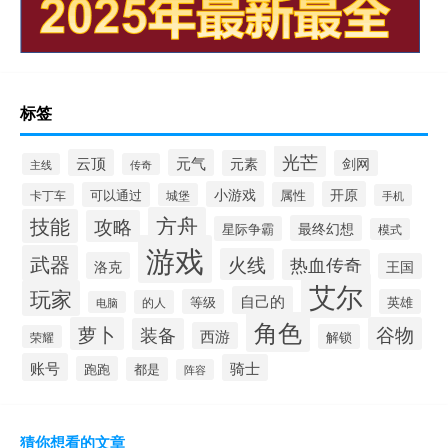
标签
光芒
云顶
元气
元素
剑网
主线
传奇
小游戏
开原
可以通过
属性
卡丁车
城堡
手机
方舟
技能
攻略
最终幻想
星际争霸
模式
游戏
武器
火线
热血传奇
洛克
王国
艾尔
玩家
自己的
等级
英雄
的人
电脑
角色
萝卜
谷物
装备
西游
解锁
荣耀
账号
骑士
跑跑
都是
阵容
猜你想看的文章