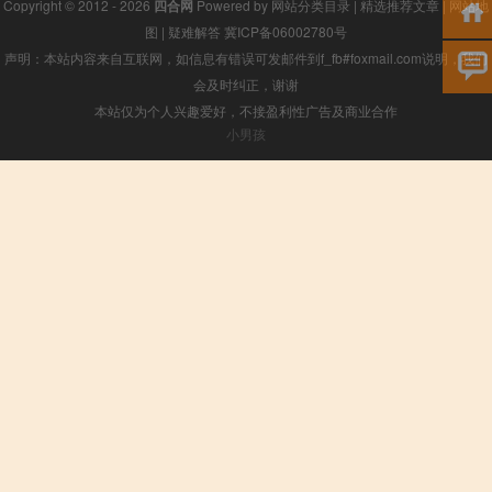
Copyright © 2012 - 2026
四合网
Powered by
网站分类目录
|
精选推荐文章
|
网站地
图
|
疑难解答
冀ICP备06002780号
声明：本站内容来自互联网，如信息有错误可发邮件到f_fb#foxmail.com说明，我们
会及时纠正，谢谢
本站仅为个人兴趣爱好，不接盈利性广告及商业合作
小男孩