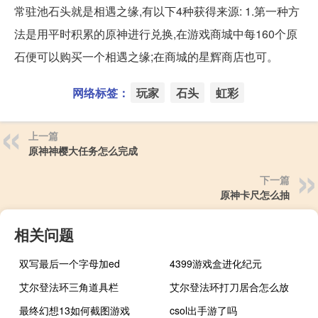
常驻池石头就是相遇之缘,有以下4种获得来源: 1.第一种方
法是用平时积累的原神进行兑换,在游戏商城中每160个原
石便可以购买一个相遇之缘;在商城的星辉商店也可。
网络标签：
玩家
石头
虹彩
上一篇
原神神樱大任务怎么完成
下一篇
原神卡尺怎么抽
相关问题
双写最后一个字母加ed
4399游戏盒进化纪元
艾尔登法环三角道具栏
艾尔登法环打刀居合怎么放
最终幻想13如何截图游戏
csol出手游了吗