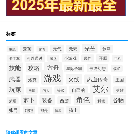
标签
光芒
云顶
元气
元素
剑网
主线
传奇
小游戏
开原
可以通过
属性
卡丁车
城堡
手机
方舟
技能
攻略
最终幻想
星际争霸
模式
游戏
武器
火线
热血传奇
洛克
王国
艾尔
玩家
自己的
等级
英雄
的人
电脑
角色
萝卜
谷物
装备
西游
解锁
荣耀
账号
骑士
跑跑
都是
阵容
猜你想看的文章