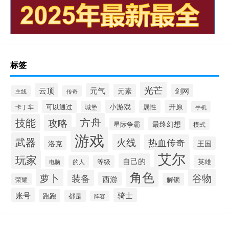
标签
光芒
云顶
元气
元素
剑网
主线
传奇
小游戏
开原
可以通过
属性
卡丁车
城堡
手机
方舟
技能
攻略
最终幻想
星际争霸
模式
游戏
武器
火线
热血传奇
洛克
王国
艾尔
玩家
自己的
等级
英雄
的人
电脑
角色
萝卜
谷物
装备
西游
解锁
荣耀
账号
骑士
跑跑
都是
阵容