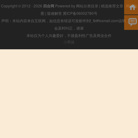
Copyright © 2012 - 2026
四合网
Powered by
网站分类目录
|
精选推荐文章
|
网站地
图
|
疑难解答
冀ICP备06002780号
声明：本站内容来自互联网，如信息有错误可发邮件到f_fb#foxmail.com说明，我们
会及时纠正，谢谢
本站仅为个人兴趣爱好，不接盈利性广告及商业合作
小男孩