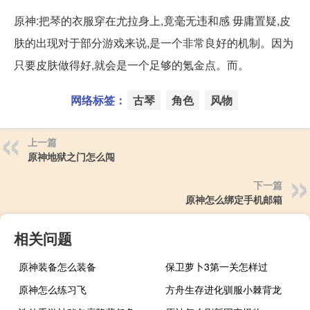
原神:把琴的衣服穿在尤拉身上,竟毫无违和感 毋庸置疑,皮
肤的出现对于部分游戏来说,是一个非常良好的机制。因为
只要皮肤做得好,就会是一个足够的氪金点。而。
网络标签：
古琴
角色
风物
上一篇
原神地狱之门怎么闯
下一篇
原神怎么绑定手机邮箱
相关问题
原神装备怎么装备
保卫萝卜3第一关怎样过
原神怎么练习飞
方舟生存进化驯服小棘背龙