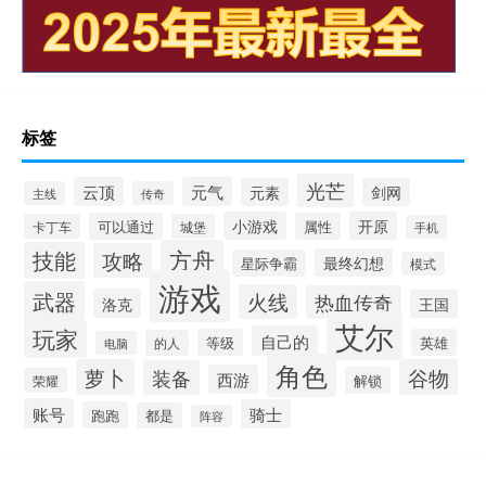
标签
光芒
云顶
元气
元素
剑网
主线
传奇
小游戏
开原
可以通过
属性
卡丁车
城堡
手机
方舟
技能
攻略
最终幻想
星际争霸
模式
游戏
武器
火线
热血传奇
洛克
王国
艾尔
玩家
自己的
等级
英雄
的人
电脑
角色
萝卜
谷物
装备
西游
解锁
荣耀
账号
骑士
跑跑
都是
阵容