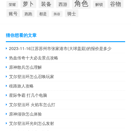
角色
萝卜
谷物
装备
西游
解锁
荣耀
账号
骑士
跑跑
都是
阵容
猜你想看的文章
2023-11-16江苏苏州市张家港市(大球盖菇)的报价是多少
热血传奇十大必去景点攻略
原神散兵怎么理解
艾尔登法环怎么召唤玩家
歧路旅人攻略
星际争霸 打几个电脑
艾尔登法环 火焰车怎么打
原神须弥怎么体验
艾尔登法环光剑怎么发射