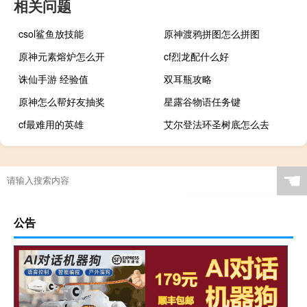
相关问题
csol鲨鱼放技能
原神渡鸦拼图怎么拼图
原神元素熔炉怎么开
cf烈龙配什么好
诛仙手游 经验值
双耳瓶攻略
原神怎么帮好友抽奖
星露谷物语任务键
cf最难用的英雄
艾尔登法环圣树底怎么去
☚
公告