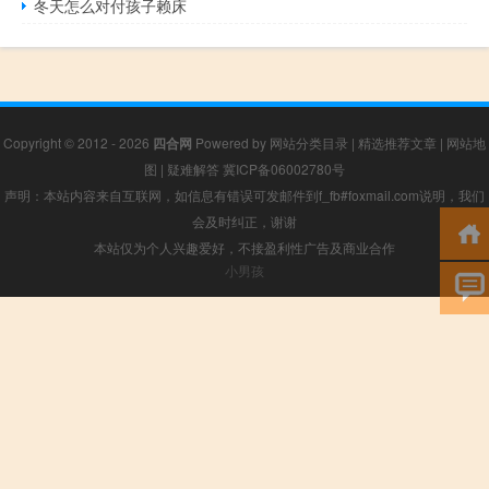
冬天怎么对付孩子赖床
Copyright © 2012 - 2026
四合网
Powered by
网站分类目录
|
精选推荐文章
|
网站地
图
|
疑难解答
冀ICP备06002780号
声明：本站内容来自互联网，如信息有错误可发邮件到f_fb#foxmail.com说明，我们
会及时纠正，谢谢
本站仅为个人兴趣爱好，不接盈利性广告及商业合作
小男孩