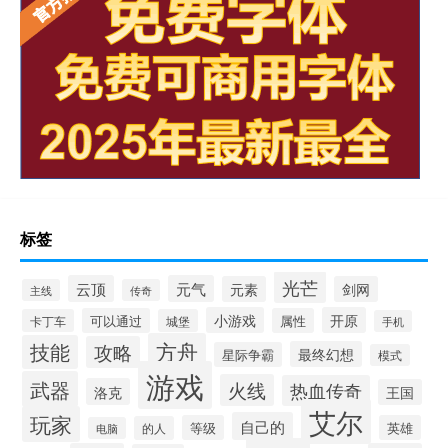
标签
光芒
云顶
元气
元素
剑网
主线
传奇
小游戏
开原
可以通过
属性
卡丁车
城堡
手机
方舟
技能
攻略
最终幻想
星际争霸
模式
游戏
武器
火线
热血传奇
洛克
王国
艾尔
玩家
自己的
等级
英雄
的人
电脑