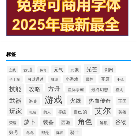
标签
光芒
云顶
元气
元素
剑网
主线
传奇
小游戏
开原
可以通过
属性
卡丁车
城堡
手机
方舟
技能
攻略
最终幻想
星际争霸
模式
游戏
武器
火线
热血传奇
洛克
王国
艾尔
玩家
自己的
等级
英雄
的人
电脑
角色
萝卜
谷物
装备
西游
解锁
荣耀
账号
骑士
跑跑
都是
阵容