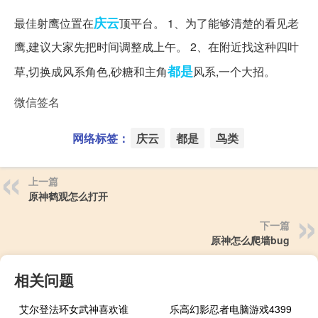
庆云
最佳射鹰位置在
顶平台。 1、为了能够清楚的看见老
鹰,建议大家先把时间调整成上午。 2、在附近找这种四叶
都是
草,切换成风系角色,砂糖和主角
风系,一个大招。
微信签名
网络标签：
庆云
都是
鸟类
上一篇
原神鹤观怎么打开
下一篇
原神怎么爬墙bug
相关问题
艾尔登法环女武神喜欢谁
乐高幻影忍者电脑游戏4399