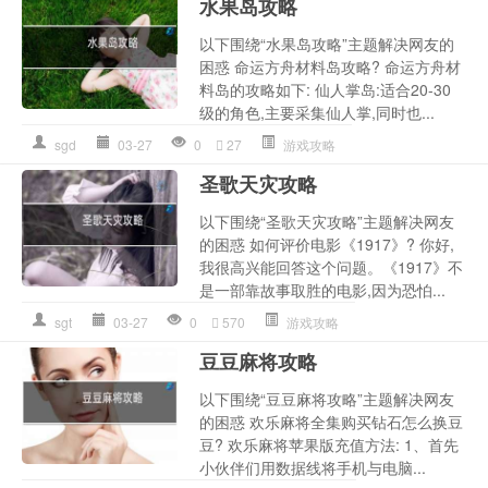
水果岛攻略
以下围绕“水果岛攻略”主题解决网友的
困惑 命运方舟材料岛攻略? 命运方舟材
料岛的攻略如下: 仙人掌岛:适合20-30
级的角色,主要采集仙人掌,同时也...
sgd
03-27
0
27
游戏攻略
圣歌天灾攻略
以下围绕“圣歌天灾攻略”主题解决网友
的困惑 如何评价电影《1917》? 你好,
我很高兴能回答这个问题。《1917》不
是一部靠故事取胜的电影,因为恐怕...
sgt
03-27
0
570
游戏攻略
豆豆麻将攻略
以下围绕“豆豆麻将攻略”主题解决网友
的困惑 欢乐麻将全集购买钻石怎么换豆
豆? 欢乐麻将苹果版充值方法: 1、首先
小伙伴们用数据线将手机与电脑...