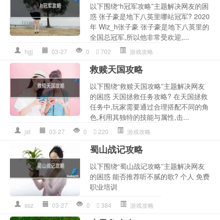
以下围绕“h冠军攻略”主题解决网友的困
惑 张子豪是地下八英里哪站冠军? 2020
年 Wiz_h张子豪 张子豪是地下八英里的
全国总冠军,所以他非常受欢迎,...
hgj
03-27
0
702
游戏攻略
救赎天国攻略
以下围绕“救赎天国攻略”主题解决网友
的困惑 天国拯救任务攻略? 在天国拯救
任务中,玩家需要通过合理搭配不同的角
色,利用其独特的技能与属性,击...
jst
03-27
0
220
游戏攻略
蜀山战记攻略
以下围绕“蜀山战记攻略”主题解决网友
的困惑 能否推荐听不腻的歌? 个人 免费
职业培训
ssz
03-27
0
384
游戏攻略