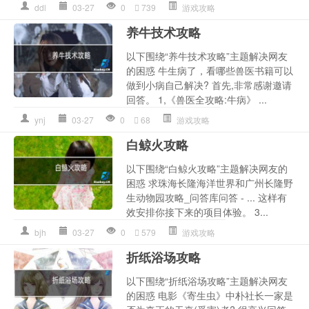
ddl
03-27
0
739
游戏攻略
养牛技术攻略
以下围绕“养牛技术攻略”主题解决网友
的困惑 牛生病了，看哪些兽医书籍可以
做到小病自己解决? 首先,非常感谢邀请
回答。 1,《兽医全攻略:牛病》 ...
ynj
03-27
0
68
游戏攻略
白鲸火攻略
以下围绕“白鲸火攻略”主题解决网友的
困惑 求珠海长隆海洋世界和广州长隆野
生动物园攻略_问答库问答 - ... 这样有
效安排你接下来的项目体验。 3...
bjh
03-27
0
579
游戏攻略
折纸浴场攻略
以下围绕“折纸浴场攻略”主题解决网友
的困惑 电影《寄生虫》中朴社长一家是