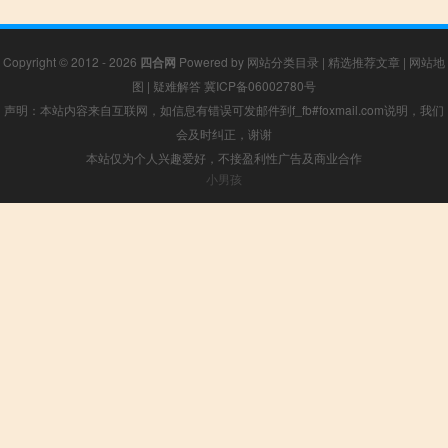
Copyright © 2012 - 2026
四合网
Powered by
网站分类目录
|
精选推荐文章
|
网站地
图
|
疑难解答
冀ICP备06002780号
声明：本站内容来自互联网，如信息有错误可发邮件到f_fb#foxmail.com说明，我们
会及时纠正，谢谢
本站仅为个人兴趣爱好，不接盈利性广告及商业合作
小男孩