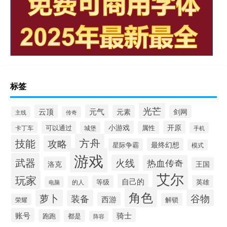
标签
光芒
云顶
元气
元素
剑网
主线
传奇
小游戏
开原
可以通过
属性
卡丁车
城堡
手机
方舟
技能
攻略
最终幻想
星际争霸
模式
游戏
武器
火线
热血传奇
洛克
王国
艾尔
玩家
自己的
等级
英雄
的人
电脑
角色
萝卜
谷物
装备
西游
解锁
荣耀
账号
骑士
跑跑
都是
阵容