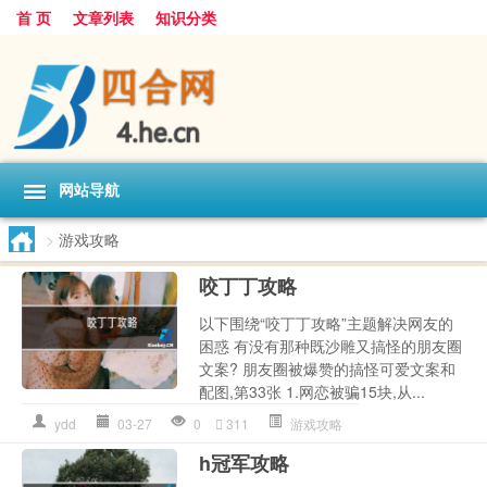
首 页
文章列表
知识分类
网站导航
>
游戏攻略
咬丁丁攻略
以下围绕“咬丁丁攻略”主题解决网友的
困惑 有没有那种既沙雕又搞怪的朋友圈
文案? 朋友圈被爆赞的搞怪可爱文案和
配图,第33张 1.网恋被骗15块,从...
ydd
03-27
0
311
游戏攻略
h冠军攻略