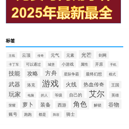
标签
光芒
云顶
元气
元素
剑网
主线
传奇
小游戏
开原
可以通过
属性
卡丁车
城堡
手机
方舟
技能
攻略
最终幻想
星际争霸
模式
游戏
武器
火线
热血传奇
洛克
王国
艾尔
玩家
自己的
等级
英雄
的人
电脑
角色
萝卜
谷物
装备
西游
解锁
荣耀
账号
骑士
跑跑
都是
阵容