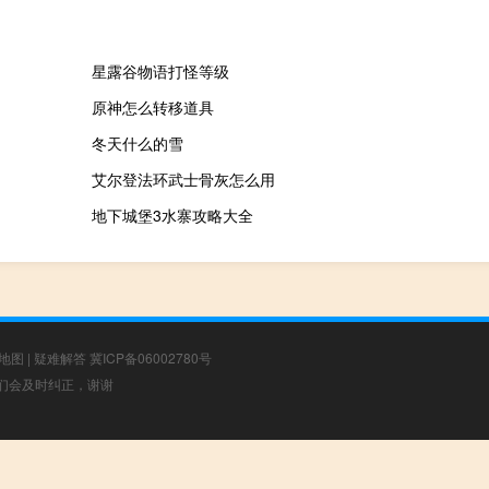
星露谷物语打怪等级
原神怎么转移道具
冬天什么的雪
艾尔登法环武士骨灰怎么用
地下城堡3水寨攻略大全
地图
|
疑难解答
冀ICP备06002780号
，我们会及时纠正，谢谢