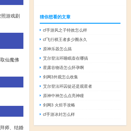
按照游戏剧
猜你想看的文章
cf手游风之子特效怎么样
cf飞行棋王者多少圈永久
原神乐器怎么搞
艾尔登法环睡眠壶在哪搞
接取仙魔佛
星露谷物语怎么怀孕啊
剑网3外观怎么收集
艾尔登法环囚徒还是观星者
原神中神怎么点亮神瞳
剑网3 火炬手攻略
cf手游冰封怎么样
、拜师、结婚