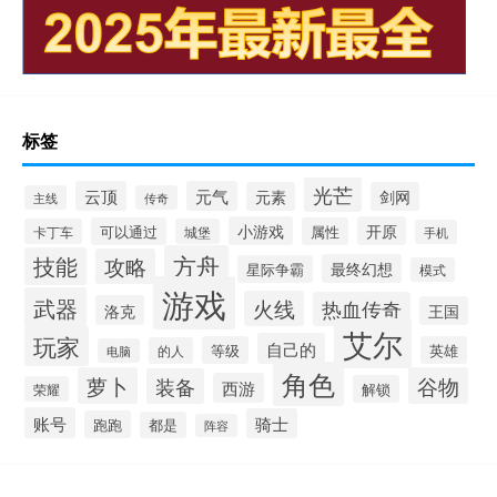
标签
光芒
云顶
元气
元素
剑网
主线
传奇
小游戏
开原
可以通过
属性
卡丁车
城堡
手机
方舟
技能
攻略
最终幻想
星际争霸
模式
游戏
武器
火线
热血传奇
洛克
王国
艾尔
玩家
自己的
等级
英雄
的人
电脑
角色
萝卜
谷物
装备
西游
解锁
荣耀
账号
骑士
跑跑
都是
阵容