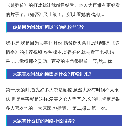
《楚乔传》的打戏就让我瞠目结舌。本以为再难有更好看
的片子了,《知否》又上线了。所以,看她的戏,似...
你是因为肖战红所以当他的粉丝吗?
我不是,我是因为去年11月份,偶然逛头条时,发现都是《陈
情令》的推荐视频,各种版本,觉得好奇就去看了电视,结
果……觉得那么灵动、百变的主角很眼前一亮,然... 优。
大家喜欢肖战的原因是什么?真粉进来?
第一,长的帅,首先好多人都是颜控,虽然大家有时候不太承
认,但是事实就是这样,爱美之心人皆有之,长的帅,肯定是很
多人喜欢他的一大原因,包括我。 第二,微... 第一次。
大家有什么好的网络小说推荐?