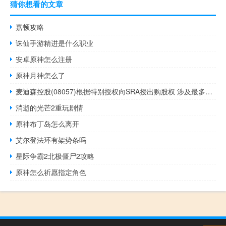
猜你想看的文章
嘉顿攻略
诛仙手游精进是什么职业
安卓原神怎么注册
原神月神怎么了
麦迪森控股(08057)根据特别授权向SRA授出购股权 涉及最多8592.23万股 到底什么情况嘞
消逝的光芒2重玩剧情
原神布丁岛怎么离开
艾尔登法环有架势条吗
星际争霸2北极僵尸2攻略
原神怎么祈愿指定角色