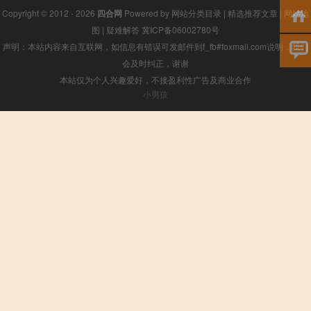
Copyright © 2012 - 2026
四合网
Powered by
网站分类目录
|
精选推荐文章
|
网站地
图
|
疑难解答
冀ICP备06002780号
声明：本站内容来自互联网，如信息有错误可发邮件到f_fb#foxmail.com说明，我们
会及时纠正，谢谢
本站仅为个人兴趣爱好，不接盈利性广告及商业合作
小男孩