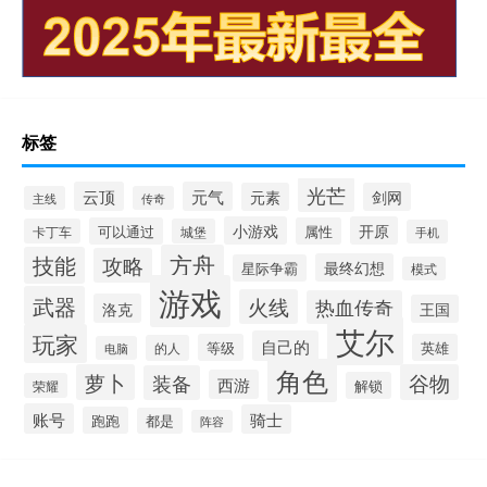
标签
光芒
云顶
元气
元素
剑网
主线
传奇
小游戏
开原
可以通过
属性
卡丁车
城堡
手机
方舟
技能
攻略
最终幻想
星际争霸
模式
游戏
武器
火线
热血传奇
洛克
王国
艾尔
玩家
自己的
等级
英雄
的人
电脑
角色
萝卜
谷物
装备
西游
解锁
荣耀
账号
骑士
跑跑
都是
阵容