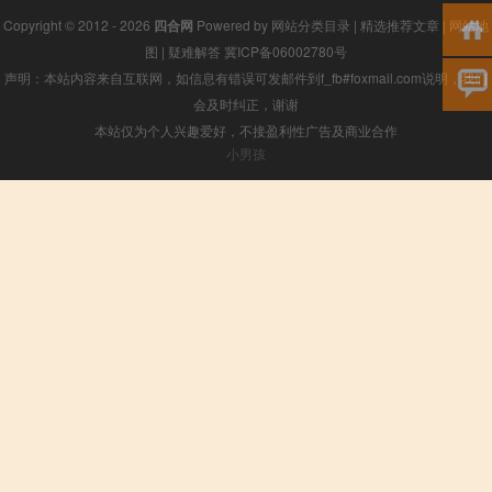
Copyright © 2012 - 2026
四合网
Powered by
网站分类目录
|
精选推荐文章
|
网站地
图
|
疑难解答
冀ICP备06002780号
声明：本站内容来自互联网，如信息有错误可发邮件到f_fb#foxmail.com说明，我们
会及时纠正，谢谢
本站仅为个人兴趣爱好，不接盈利性广告及商业合作
小男孩