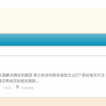
主题解决网友的困惑 勇士的信仰熔岩城堡怎么打? 熔岩领主打法: 这
议释放完技能后跑路,...
865
手游攻略