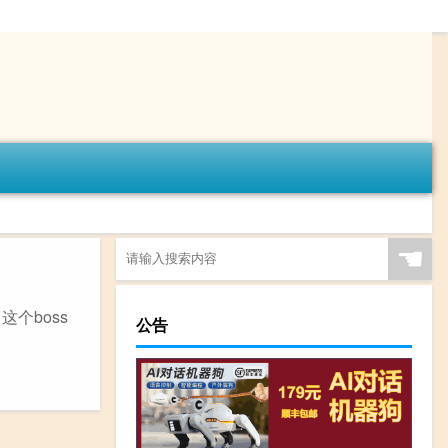
☚
个boss
公告