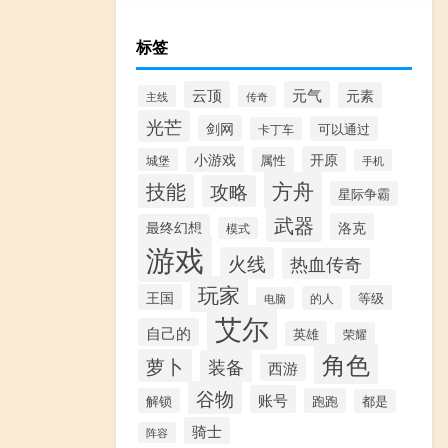
标签
云顶
元气
元素
主线
传奇
光芒
剑网
可以通过
卡丁车
小游戏
开原
属性
城堡
手机
方舟
技能
攻略
星际争霸
武器
洛克
最终幻想
模式
游戏
火线
热血传奇
玩家
王国
等级
的人
电脑
艾尔
自己的
英雄
荣耀
角色
萝卜
装备
西游
谷物
账号
解锁
跑跑
都是
骑士
阵容