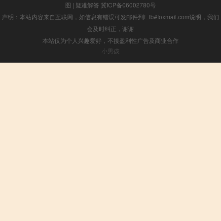
图
|
疑难解答
冀ICP备06002780号
声明：本站内容来自互联网，如信息有错误可发邮件到f_fb#foxmail.com说明，我们
会及时纠正，谢谢
本站仅为个人兴趣爱好，不接盈利性广告及商业合作
小男孩