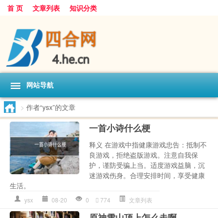
首 页
文章列表
知识分类
网站导航
>
作者“ysx”的文章
一首小诗什么梗
释义 在游戏中指健康游戏忠告：抵制不
良游戏，拒绝盗版游戏。注意自我保
护，谨防受骗上当。适度游戏益脑，沉
迷游戏伤身。合理安排时间，享受健康
生活。
ysx
08-20
0
774
文章列表
原神雪山顶上怎么走啊