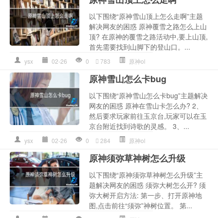
以下围绕“原神雪山顶上怎么走啊”主题
解决网友的困惑 原神覆雪之路怎么上山
顶? 在原神的覆雪之路活动中,要上山顶,
首先需要找到山脚下的登山口。...
ysx
02-26
0
783
原神ol
原神雪山怎么卡bug
以下围绕“原神雪山怎么卡bug”主题解决
网友的困惑 原神在雪山卡怎么办? 2、
然后要求玩家前往玉京台,玩家可以在玉
京台附近找到诗歌的灵感。 3、...
ysx
02-26
0
284
原神ol
原神须弥草神树怎么升级
以下围绕“原神须弥草神树怎么升级”主
题解决网友的困惑 须弥大树怎么开? 须
弥大树开启方法: 第一步、打开原神地
图,点击前往“须弥”神树位置。 第...