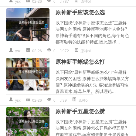
ysx
02-26
0
787
原神ol
原神新手应该怎么选
以下围绕“原神新手应该怎么选”主题解
决网友的困惑 原神新手池哪个人物好?
原神新手池有很多不同的角色,每个角色
都有独特的技能和特点,因此选择...
ysx
02-26
0
972
原神ol
原神新手蜥蜴怎么打
以下围绕“原神新手蜥蜴怎么打”主题解
决网友的困惑 原神怎么抓蜥蜴简单又方
便? 原神抓蜥蜴的方法,要知道蜥蜴习性,
喜温喜水,躲草丛里。所以理论...
ysx
02-26
0
39
原神ol
原神新手五星怎么攒
以下围绕“原神新手五星怎么攒”主题解
决网友的困惑 原神怎么开局必得五星?
在原神游戏中,玩家如果想要开局必得五