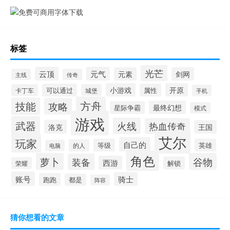
标签
光芒
云顶
元气
元素
剑网
主线
传奇
小游戏
开原
可以通过
属性
卡丁车
城堡
手机
方舟
技能
攻略
最终幻想
星际争霸
模式
游戏
武器
火线
热血传奇
洛克
王国
艾尔
玩家
自己的
等级
英雄
的人
电脑
角色
萝卜
谷物
装备
西游
解锁
荣耀
账号
骑士
跑跑
都是
阵容
猜你想看的文章