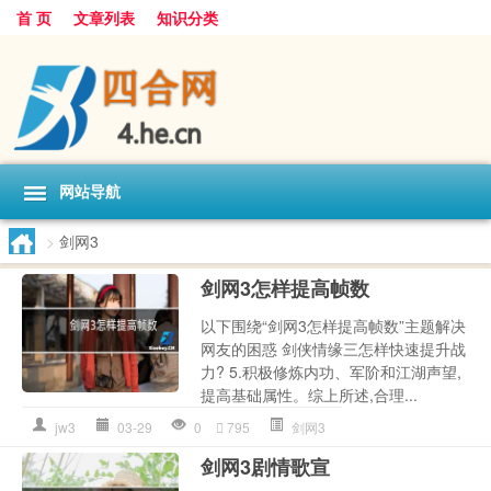
首 页
文章列表
知识分类
网站导航
>
剑网3
剑网3怎样提高帧数
以下围绕“剑网3怎样提高帧数”主题解决
网友的困惑 剑侠情缘三怎样快速提升战
力? 5.积极修炼内功、军阶和江湖声望,
提高基础属性。综上所述,合理...
jw3
03-29
0
795
剑网3
剑网3剧情歌宣