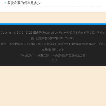
餐饮发票的税率是多少
Copyright © 2012 - 2026
四合网
Powered by
网站分类目录
|
精选推荐文章
|
网站地
图
|
疑难解答
冀ICP备06002780号
声明：本站内容来自互联网，如信息有错误可发邮件到f_fb#foxmail.com说明，我们
会及时纠正，谢谢
本站仅为个人兴趣爱好，不接盈利性广告及商业合作
小男孩