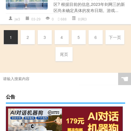
区? 根据目前的信息,2023年剑网三的新
区尚未确定具体的发布日期。游戏...
jw3
03-29
0
688
剑网3
1
2
3
4
5
6
下一页
尾页
☚
公告