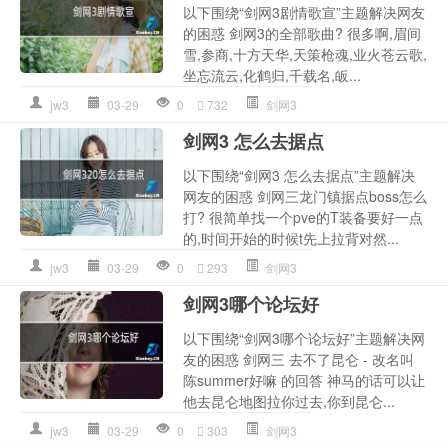
以下围绕“剑网3剧情歌宣”主题解决网友
的困惑 剑网3的全部歌曲? 很多啊,眉间
雪,参商,十方天华,天策枪魂,业火苍云歌,
坐忘流云,化鹤归,千载名,皈...
jw3
03-29
0
732
剑网3
剑网3 怎么去据点
以下围绕“剑网3 怎么去据点”主题解决
网友的困惑 剑网三龙门镇据点boss怎么
打? 很简单找一个pve的T装备要好一点
的,时间开始的时候t先上拉背对然...
jw3
03-29
0
293
剑网3
剑网3哪个论坛好
以下围绕“剑网3哪个论坛好”主题解决网
友的困惑 剑网三 去不了昆仑 - 改名叫
陈summer好嘛 的回答 神马的话可以让
他去昆仑地图拉你过去,你到昆仑...
jw3
03-29
0
303
剑网3