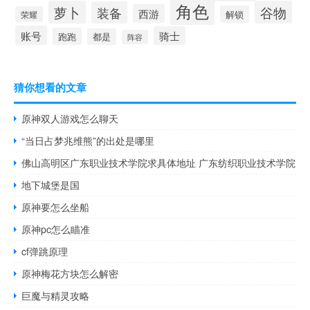
角色
萝卜
谷物
装备
西游
解锁
荣耀
账号
骑士
跑跑
都是
阵容
猜你想看的文章
原神双人游戏怎么聊天
“当日占梦兆维熊”的出处是哪里
佛山高明区广东职业技术学院求具体地址 广东纺织职业技术学院
地下城堡是国
原神要怎么坐船
原神pc怎么瞄准
cf弹跳原理
原神梅花方块怎么解密
巨魔与精灵攻略