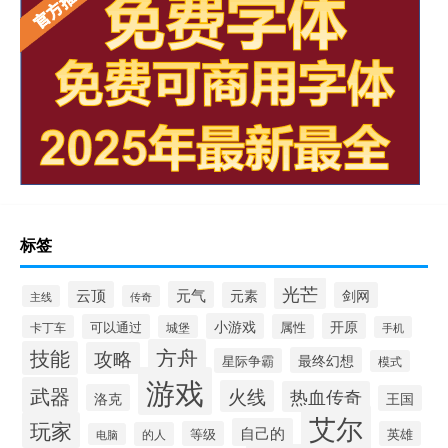
标签
光芒
云顶
元气
元素
剑网
主线
传奇
小游戏
开原
可以通过
属性
卡丁车
城堡
手机
方舟
技能
攻略
最终幻想
星际争霸
模式
游戏
武器
火线
热血传奇
洛克
王国
艾尔
玩家
自己的
等级
英雄
的人
电脑