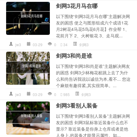
剑网3花月马在哪
以下围绕“剑网3花月马在哪”主题解决网
友的困惑 使之与图形组成六个成语1花
月2树花4马花5鸟花6月花】作业帮 1、
花前月下 2、火树银花 3、走马观...
jw3
03-29
0
34
剑网3
剑网3和尚是谁
以下围绕“剑网3和尚是谁”主题解决网友
的困惑 剑网3少林梅花桩跳上去了为什
么和尚告诉我说以诚信为本,看不... 您这
个麻烦有趣得紧,其实很简单。...
jw3
03-29
0
985
剑网3
剑网3看别人装备
以下围绕“剑网3看别人装备”主题解决网
友的困惑 剑网3鼠标靠近装备什么也不
显示? 靠近装备是你身上仓库或者是他
人身上,的装备才能显示属性。如...