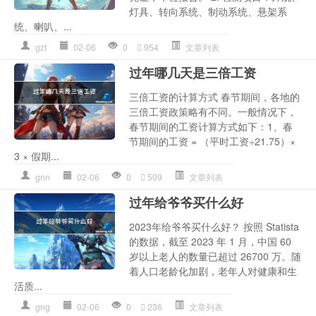
灯具、转向系统、制动系统、悬架系
统、喇叭、...
gzf
02-06
0
954
文章列表
过年哪几天是三倍工资
三倍工资的计算方式 春节期间，各地的
三倍工资政策略有不同。一般情况下，
春节期间的工资计算方式如下：1、春
节期间的工资 = （平时工资÷21.75）×
3 × 假期...
gnn
02-06
0
509
文章列表
过年给爷爷买什么好
2023年给爷爷买什么好？ 按照 Statista
的数据，截至 2023 年 1 月，中国 60
岁以上老人的数量已超过 26700 万。随
着人口老龄化加剧，老年人对健康和生
活质...
gng
02-06
0
236
文章列表