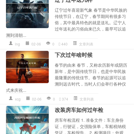
辽宁过年喜迎新气象 春节是中华民族的
传统节日，在辽宁，春节期间有很多习
俗，其中最具特色的就是送礼。辽宁人
过年送礼的习俗由来已久，最早可以追
溯到清朝...
lng
02-06
0
440
文章列表
下次过年啥时候
春节的由来 春节，又称农历新年或阴历
新年，是中国传统节日，也是中华民族
最隆重的传统佳节。春节的起源可以追
溯到远古时代，当时人们会举行各种仪
式来庆祝...
xcg
02-06
0
374
文章列表
改装房车如何过年检
房车年检流程 1. 准备文件：车主身份
证，行驶证，交强险保单，车船税纳税
凭证，车检报告。 2. 检测项目：外观、