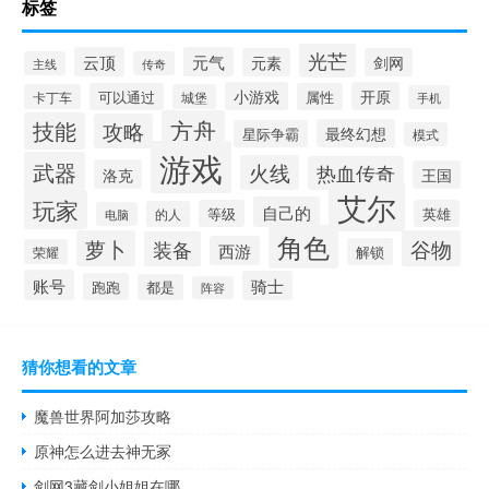
标签
光芒
云顶
元气
元素
剑网
主线
传奇
小游戏
开原
可以通过
属性
卡丁车
城堡
手机
方舟
技能
攻略
最终幻想
星际争霸
模式
游戏
武器
火线
热血传奇
洛克
王国
艾尔
玩家
自己的
等级
英雄
的人
电脑
角色
萝卜
谷物
装备
西游
解锁
荣耀
账号
骑士
跑跑
都是
阵容
猜你想看的文章
魔兽世界阿加莎攻略
原神怎么进去神无冢
剑网3藏剑小姐姐在哪