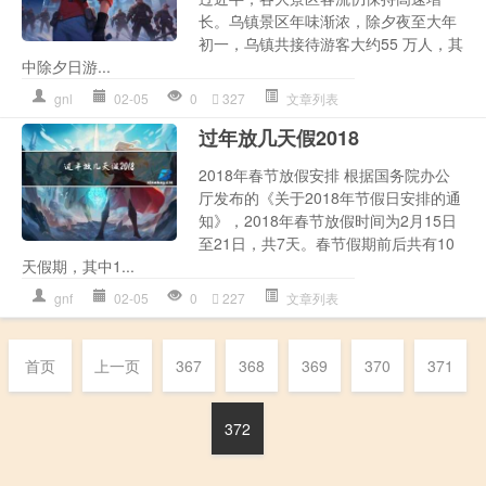
长。乌镇景区年味渐浓，除夕夜至大年
初一，乌镇共接待游客大约55 万人，其
中除夕日游...
gnl
02-05
0
327
文章列表
过年放几天假2018
2018年春节放假安排 根据国务院办公
厅发布的《关于2018年节假日安排的通
知》，2018年春节放假时间为2月15日
至21日，共7天。春节假期前后共有10
天假期，其中1...
gnf
02-05
0
227
文章列表
首页
上一页
367
368
369
370
371
372