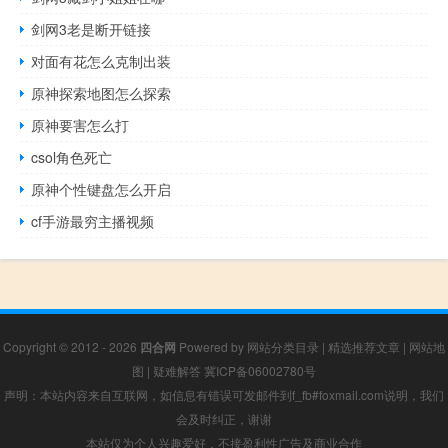
剑网3老是断开链接
对面有花怎么克制出装
原神探索地图怎么探索
原神要害怎么打
csol角色死亡
原神个性键盘怎么开启
cf手游最穷主播视频
Copyright © 2012 - 2026
四合网
Powered by
网站分类目录
|
精选推荐文章
|
网站地
图
|
疑难解答
冀ICP备06002780号
声明：本站内容来自互联网，如信息有错误可发邮件到f_fb#foxmail.com说明，我们
会及时纠正，谢谢
本站仅为个人兴趣爱好，不接盈利性广告及商业合作