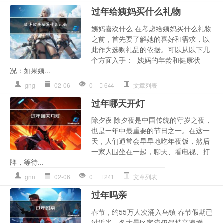
过年给姨妈买什么礼物
姨妈喜欢什么 在考虑给姨妈买什么礼物
之前，首先要了解她的喜好和需求，以
此作为选购礼品的依据。可以从以下几
个方面入手：- 姨妈的年龄和健康状
况：如果姨...
gng
02-06
0
644
文章列表
过年哪天开灯
除夕夜 除夕夜是中国传统的守岁之夜，
也是一年中最重要的节日之一。在这一
天，人们通常会早早地吃年夜饭，然后
一家人围坐在一起，聊天、看电视、打
牌，等待...
gnn
02-06
0
241
文章列表
过年吗亲
春节，约55万人次涌入乌镇 春节假期已
过近半，各大景区客流仍保持高速增