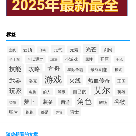
标签
光芒
云顶
元气
元素
剑网
主线
传奇
小游戏
开原
可以通过
属性
卡丁车
城堡
手机
方舟
技能
攻略
最终幻想
星际争霸
模式
游戏
武器
火线
热血传奇
洛克
王国
艾尔
玩家
自己的
等级
英雄
的人
电脑
角色
萝卜
谷物
装备
西游
解锁
荣耀
账号
骑士
跑跑
都是
阵容
猜你想看的文章