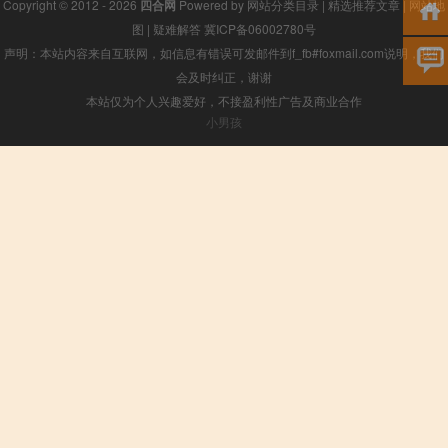
Copyright © 2012 - 2026
四合网
Powered by
网站分类目录
|
精选推荐文章
|
网站地
图
|
疑难解答
冀ICP备06002780号
声明：本站内容来自互联网，如信息有错误可发邮件到f_fb#foxmail.com说明，我们
会及时纠正，谢谢
本站仅为个人兴趣爱好，不接盈利性广告及商业合作
小男孩