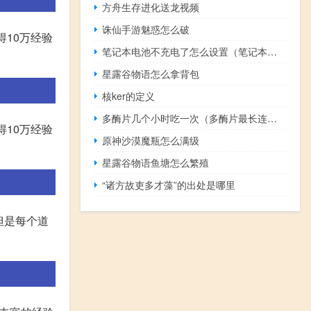
方舟生存进化送龙视频
诛仙手游魅惑怎么破
得10万经验
笔记本电池不充电了怎么设置（笔记本电池不充电了）
星露谷物语怎么拿背包
核ker的定义
多酶片几个小时吃一次（多酶片最长连续吃几天）
得10万经验
原神沙漠魔瓶怎么满级
星露谷物语鱼塘怎么繁殖
“诸方故吏多才藻”的出处是哪里
但是每个道