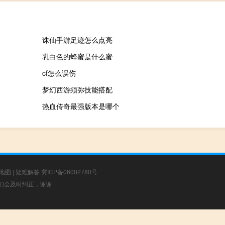
诛仙手游足迹怎么点亮
乳白色的蜂蜜是什么蜜
cf怎么误伤
梦幻西游须弥技能搭配
热血传奇最强版本是哪个
地图
|
疑难解答
冀ICP备06002780号
，我们会及时纠正，谢谢