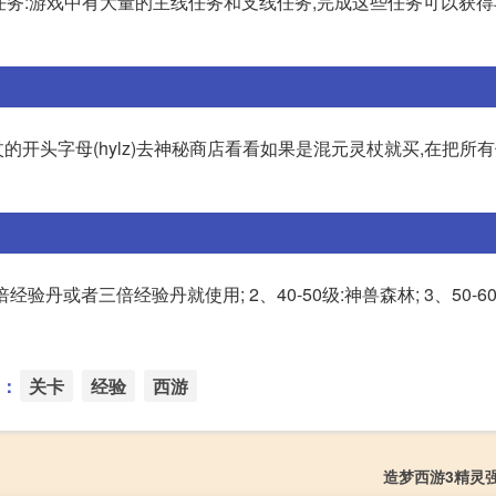
成任务:游戏中有大量的主线任务和支线任务,完成这些任务可以获
杖的开头字母(hylz)去神秘商店看看如果是混元灵杖就买,在把所
验丹或者三倍经验丹就使用; 2、40-50级:神兽森林; 3、50-6
：
关卡
经验
西游
造梦西游3精灵