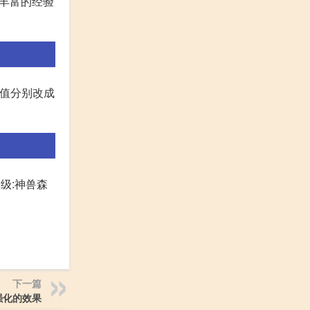
得丰富的经验
有值分别改成
0级:神兽森
下一篇
强化的效果