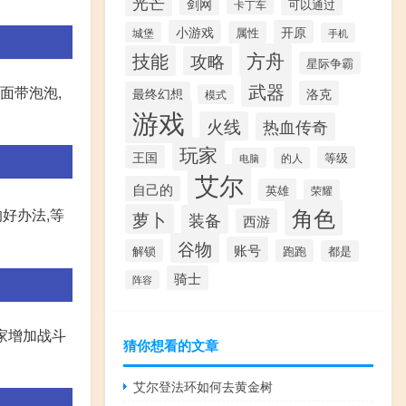
光芒
剑网
可以通过
卡丁车
小游戏
开原
属性
城堡
手机
方舟
技能
攻略
星际争霸
武器
面带泡泡,
洛克
最终幻想
模式
游戏
火线
热血传奇
玩家
王国
等级
的人
电脑
艾尔
自己的
英雄
荣耀
角色
好办法,等
萝卜
装备
西游
谷物
账号
解锁
跑跑
都是
骑士
阵容
家增加战斗
猜你想看的文章
艾尔登法环如何去黄金树