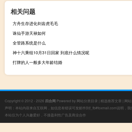
相关问题
方舟生存进化剑齿虎毛毛
诛仙手游天禄如何
全管路系统是什么
神十六乘组10月31日回家 到底什么情况呢
打牌的人一般多大年龄结婚
Copyright © 2012 - 2026
四合网
Powered by
网站分类目录
|
精选推荐文章
|
网站
声明：本站内容来自互联网，如信息有错误可发邮件到f_fb#foxmail.com说明
本站仅为个人兴趣爱好，不接盈利性广告及商业合作