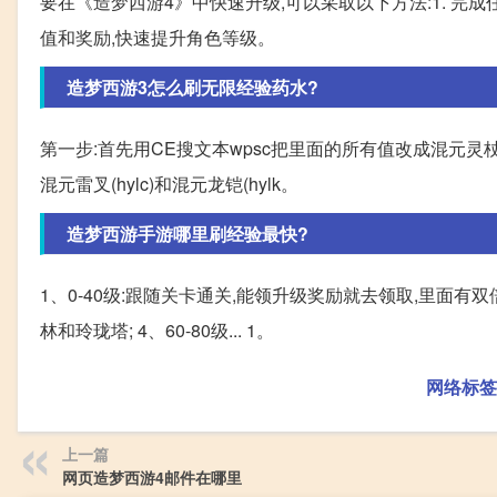
要在《造梦西游4》中快速升级,可以采取以下方法:1. 完
值和奖励,快速提升角色等级。
造梦西游3怎么刷无限经验药水?
第一步:首先用CE搜文本wpsc把里面的所有值改成混元灵
混元雷叉(hylc)和混元龙铠(hylk。
造梦西游手游哪里刷经验最快?
1、0-40级:跟随关卡通关,能领升级奖励就去领取,里面有双倍经
林和玲珑塔; 4、60-80级... 1。
网络标签
上一篇
网页造梦西游4邮件在哪里