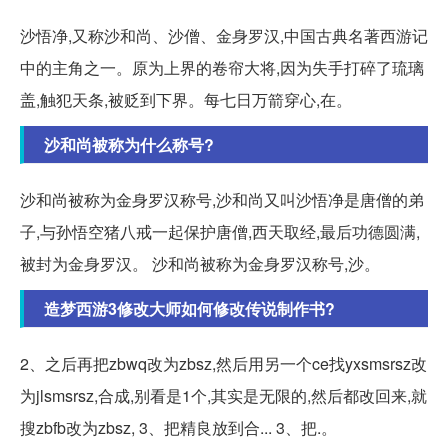
沙悟净,又称沙和尚、沙僧、金身罗汉,中国古典名著西游记
中的主角之一。原为上界的卷帘大将,因为失手打碎了琉璃
盖,触犯天条,被贬到下界。每七日万箭穿心,在。
沙和尚被称为什么称号?
沙和尚被称为金身罗汉称号,沙和尚又叫沙悟净是唐僧的弟
子,与孙悟空猪八戒一起保护唐僧,西天取经,最后功德圆满,
被封为金身罗汉。 沙和尚被称为金身罗汉称号,沙。
造梦西游3修改大师如何修改传说制作书?
2、之后再把zbwq改为zbsz,然后用另一个ce找yxsmsrsz改
为jlsmsrsz,合成,别看是1个,其实是无限的,然后都改回来,就
搜zbfb改为zbsz, 3、把精良放到合... 3、把.。