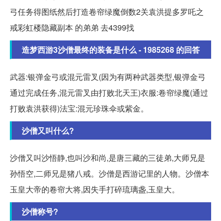
弓任务得图纸然后打造卷帘绿魔倒数2关袁洪提多罗吒之
戒彩虹楼隐藏副本 的弟弟 去4399找
造梦西游3沙僧最终的装备是什么 - 1985268 的回答
武器:银弹金弓或混元雷叉(因为有两种武器类型,银弹金弓
通过完成任务,混元雷叉由打败北天王)衣服:卷帘绿魔(通过
打败袁洪获得)法宝:混元珍珠伞或紫金。
沙僧又叫什么?
沙僧又叫沙悟静,也叫沙和尚,是唐三藏的三徒弟,大师兄是
孙悟空,二师兄是猪八戒。沙僧是西游记里的人物。沙僧本
玉皇大帝的卷帘大将,因失手打碎琉璃盏,玉皇大。
沙僧称号?