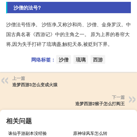
沙僧的法号?
沙僧法号悟净。 沙悟净,又称沙和尚、沙僧、金身罗汉。中
国古典名著《西游记》中的主角之一。 原为上界的卷帘大
将,因为失手打碎了琉璃盏,触犯天条,被贬到下界。
网络标签：
沙僧
琉璃
西游
上一篇
造梦西游3怎么变成火猿
下一篇
造梦西游2猴子怎么打阎王
相关问题
诛仙手游副本没经验
原神绿风车怎么转