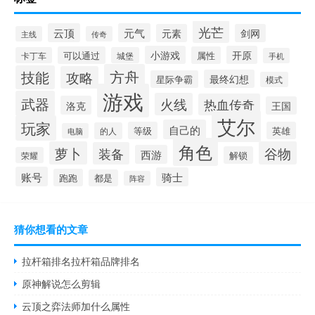
光芒
云顶
元气
元素
剑网
主线
传奇
小游戏
开原
可以通过
属性
卡丁车
城堡
手机
方舟
技能
攻略
最终幻想
星际争霸
模式
游戏
武器
火线
热血传奇
洛克
王国
艾尔
玩家
自己的
等级
英雄
的人
电脑
角色
萝卜
谷物
装备
西游
解锁
荣耀
账号
骑士
跑跑
都是
阵容
猜你想看的文章
拉杆箱排名拉杆箱品牌排名
原神解说怎么剪辑
云顶之弈法师加什么属性