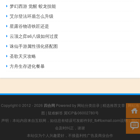
梦幻西游 觉醒 蛟龙技能
艾尔登法环盾怎么升级
星露谷物语铁匠还是
云顶之弈s6八级如何过度
诛仙手游属性强化搭配图
圣歌天灾攻略
方舟生存进化餐暴
Copyright © 2012 - 2026
四合网
Powered by
网站分类目录
|
精选推荐文章
|
网站地
图
|
疑难解答
冀ICP备06002780号
声明：本站内容来自互联网，如信息有错误可发邮件到f_fb#foxmail.com说明，我们
会及时纠正，谢谢
本站仅为个人兴趣爱好，不接盈利性广告及商业合作