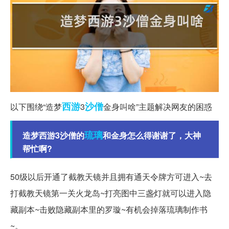
西游
沙僧
以下围绕“造梦
3
金身叫啥”主题解决网友的困惑
琉璃
造梦西游3沙僧的
和金身怎么得谢谢了，大神
帮忙啊?
50级以后开通了截教天镜并且拥有通天令牌方可进入~去
打截教天镜第一关火龙岛~打亮图中三盏灯就可以进入隐
藏副本~击败隐藏副本里的罗璇~有机会掉落琉璃制作书
~。